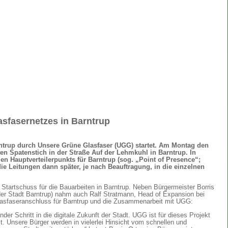
sfasernetzes in Barntrup
rntrup durch Unsere Grüne Glasfaser (UGG) startet. Am Montag den
sten Spatenstich in der Straße Auf der Lehmkuhl in Barntrup. In
en Hauptverteilerpunkts für Barntrup (sog. „Point of Presence“;
ie Leitungen dann später, je nach Beauftragung, in die einzelnen
tartschuss für die Bauarbeiten in Barntrup. Neben Bürgermeister Borris
er Stadt Barntrup) nahm auch Ralf Stratmann, Head of Expansion bei
 Glasfaseranschluss für Barntrup und die Zusammenarbeit mit UGG:
er Schritt in die digitale Zukunft der Stadt. UGG ist für dieses Projekt
t. Unsere Bürger werden in vielerlei Hinsicht vom schnellen und