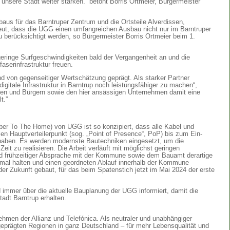
 unsere Stadt weiter stärken.“ betont Borris Ortmeier, Bürgermeister
sbaus für das Barntruper Zentrum und die Ortsteile Alverdissen,
eut, dass die UGG einen umfangreichen Ausbau nicht nur im Barntruper
u berücksichtigt werden, so Bürgermeister Borris Ortmeier beim 1.
ringe Surfgeschwindigkeiten bald der Vergangenheit an und die
aserinfrastruktur freuen.
nd von gegenseitiger Wertschätzung geprägt. Als starker Partner
gitale Infrastruktur in Barntrup noch leistungsfähiger zu machen“,
nnen und Bürgern sowie den hier ansässigen Unternehmen damit eine
elt.”
er To The Home) von UGG ist so konzipiert, dass alle Kabel und
len Hauptverteilerpunkt (sog. „Point of Presence“, PoP) bis zum Ein-
 haben. Es werden modernste Bautechniken eingesetzt, um die
eit zu realisieren. Die Arbeit verläuft mit möglichst geringen
und frühzeitiger Absprache mit der Kommune sowie dem Bauamt derartige
imal halten und einen geordneten Ablauf innerhalb der Kommune
 der Zukunft gebaut, für das beim Spatenstich jetzt im Mai 2024 der erste
 immer über die aktuelle Bauplanung der UGG informiert, damit die
adt Barntrup erhalten.
men der Allianz und Telefónica. Als neutraler und unabhängiger
 geprägten Regionen in ganz Deutschland – für mehr Lebensqualität und