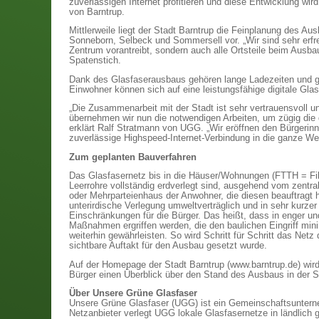
zuverlässigen Internet profitieren und diese Entwicklung wird
von Barntrup.
Mittlerweile liegt der Stadt Barntrup die Feinplanung des Au
Sonneborn, Selbeck und Sommersell vor. „Wir sind sehr erfr
Zentrum vorantreibt, sondern auch alle Ortsteile beim Ausba
Spatenstich.
Dank des Glasfaserausbaus gehören lange Ladezeiten und ge
Einwohner können sich auf eine leistungsfähige digitale Glasf
„Die Zusammenarbeit mit der Stadt ist sehr vertrauensvoll u
übernehmen wir nun die notwendigen Arbeiten, um zügig die di
erklärt Ralf Stratmann von UGG. „Wir eröffnen den Bürgeri
zuverlässige Highspeed-Internet-Verbindung in die ganze W
Zum geplanten Bauverfahren
Das Glasfasernetz bis in die Häuser/Wohnungen (FTTH = Fib
Leerrohre vollständig erdverlegt sind, ausgehend vom zentra
oder Mehrparteienhaus der Anwohner, die diesen beauftragt
unterirdische Verlegung umweltverträglich und in sehr kurzer Z
Einschränkungen für die Bürger. Das heißt, dass in enger 
Maßnahmen ergriffen werden, die den baulichen Eingriff min
weiterhin gewährleisten. So wird Schritt für Schritt das Netz
sichtbare Auftakt für den Ausbau gesetzt wurde.
Auf der Homepage der Stadt Barntrup (www.barntrup.de) wird
Bürger einen Überblick über den Stand des Ausbaus in der St
Über Unsere Grüne Glasfaser
Unsere Grüne Glasfaser (UGG) ist ein Gemeinschaftsunterneh
Netzanbieter verlegt UGG lokale Glasfasernetze in ländlich