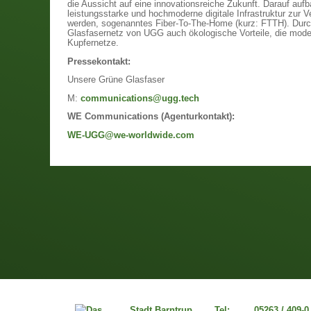
die Aussicht auf eine innovationsreiche Zukunft. Darauf auf
leistungsstarke und hochmoderne digitale Infrastruktur zur Ve
werden, sogenanntes Fiber-To-The-Home (kurz: FTTH). Durch
Glasfasernetz von UGG auch ökologische Vorteile, die mode
Kupfernetze.
Pressekontakt:
Unsere Grüne Glasfaser
M:
communications@ugg.tech
WE Communications (Agenturkontakt):
WE-UGG@we-worldwide.com
Stadt Barntrup
Tel:
05263 / 409-0