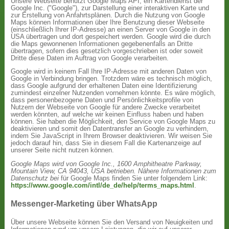
Unsere Webseite benutzt Google Maps API, ein Kartendienst der
Google Inc. ("Google"), zur Darstellung einer interaktiven Karte und
zur Erstellung von Anfahrtsplänen. Durch die Nutzung von Google
Maps können Informationen über Ihre Benutzung dieser Webseite
(einschließlich Ihrer IP-Adresse) an einen Server von Google in den
USA übertragen und dort gespeichert werden. Google wird die durch
die Maps gewonnenen Informationen gegebenenfalls an Dritte
übertragen, sofern dies gesetzlich vorgeschrieben ist oder soweit
Dritte diese Daten im Auftrag von Google verarbeiten.
Google wird in keinem Fall Ihre IP-Adresse mit anderen Daten von
Google in Verbindung bringen. Trotzdem wäre es technisch möglich,
dass Google aufgrund der erhaltenen Daten eine Identifizierung
zumindest einzelner Nutzenden vornehmen könnte. Es wäre möglich,
dass personenbezogene Daten und Persönlichkeitsprofile von
Nutzern der Webseite von Google für andere Zwecke verarbeitet
werden könnten, auf welche wir keinen Einfluss haben und haben
können. Sie haben die Möglichkeit, den Service von Google Maps zu
deaktivieren und somit den Datentransfer an Google zu verhindern,
indem Sie JavaScript in Ihrem Browser deaktivieren. Wir weisen Sie
jedoch darauf hin, dass Sie in diesem Fall die Kartenanzeige auf
unserer Seite nicht nutzen können.
Google Maps wird von Google Inc., 1600 Amphitheatre Parkway,
Mountain View, CA 94043, USA betrieben.
Nähere Informationen zum
Datenschutz bei
für Google Maps finden Sie unter folgendem Link:
https://www.google.com/intl/de_de/help/terms_maps.html
.
Messenger-Marketing über WhatsApp
Über unsere Webseite können Sie den Versand von Neuigkeiten und