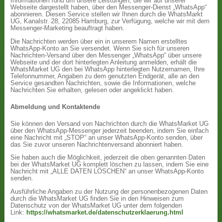
Informationen rund um unsere Leistungen, die wir auf unserer
Webseite dargestellt haben, über den Messenger-Dienst „WhatsApp“
abonnieren. Diesen Service stellen wir Ihnen durch die WhatsMarkt
UG, Kanalstr. 28, 22085 Hamburg, zur Verfügung, welche wir mit dem
Messenger-Marketing beauftragt haben.
Die Nachrichten werden über ein in unserem Namen erstelltes
WhatsApp-Konto an Sie versendet. Wenn Sie sich für unseren
Nachrichten-Versand über den Messenger „WhatsApp“ über unsere
Webseite und der dort hinterlegten Anleitung anmelden, erhält die
WhatsMarket UG den bei WhatsApp hinterlegten Nutzernamen, Ihre
Telefonnummer, Angaben zu dem genutzten Endgerät, alle an den
Service gesandten Nachrichten, sowie die Informationen, welche
Nachrichten Sie erhalten, gelesen oder angeklickt haben.
Abmeldung und Kontaktende
Sie können den Versand von Nachrichten durch die WhatsMarket UG
über den WhatsApp-Messenger jederzeit beenden, indem Sie einfach
eine Nachricht mit „STOP“ an unser WhatsApp-Konto senden, über
das Sie zuvor unseren Nachrichtenversand abonniert haben.
Sie haben auch die Möglichkeit, jederzeit die oben genannten Daten
bei der WhatsMarket UG komplett löschen zu lassen, indem Sie eine
Nachricht mit „ALLE DATEN LÖSCHEN“ an unser WhatsApp-Konto
senden.
Ausführliche Angaben zu der Nutzung der personenbezogenen Daten
durch die WhatsMarket UG finden Sie in den Hinweisen zum
Datenschutz von der WhatsMarket UG unter dem folgenden
Link:
https://whatsmarket.de/datenschutzerklaerung.html