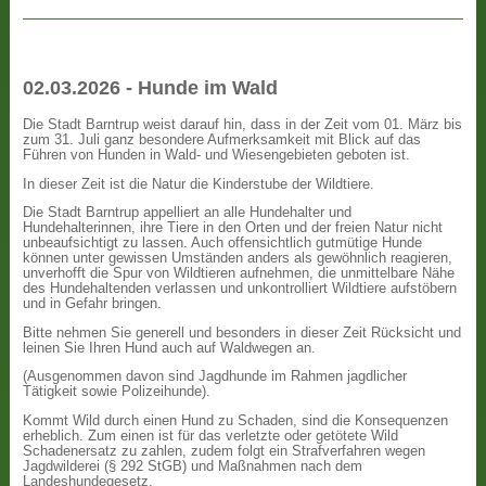
02.03.2026 - Hunde im Wald
Die Stadt Barntrup weist darauf hin, dass in der Zeit vom 01. März bis
zum 31. Juli ganz besondere Aufmerksamkeit mit Blick auf das
Führen von Hunden in Wald- und Wiesengebieten geboten ist.
In dieser Zeit ist die Natur die Kinderstube der Wildtiere.
Die Stadt Barntrup appelliert an alle Hundehalter und
Hundehalterinnen, ihre Tiere in den Orten und der freien Natur nicht
unbeaufsichtigt zu lassen. Auch offensichtlich gutmütige Hunde
können unter gewissen Umständen anders als gewöhnlich reagieren,
unverhofft die Spur von Wildtieren aufnehmen, die unmittelbare Nähe
des Hundehaltenden verlassen und unkontrolliert Wildtiere aufstöbern
und in Gefahr bringen.
Bitte nehmen Sie generell und besonders in dieser Zeit Rücksicht und
leinen Sie Ihren Hund auch auf Waldwegen an.
(Ausgenommen davon sind Jagdhunde im Rahmen jagdlicher
Tätigkeit sowie Polizeihunde).
Kommt Wild durch einen Hund zu Schaden, sind die Konsequenzen
erheblich. Zum einen ist für das verletzte oder getötete Wild
Schadenersatz zu zahlen, zudem folgt ein Strafverfahren wegen
Jagdwilderei (§ 292 StGB) und Maßnahmen nach dem
Landeshundegesetz.