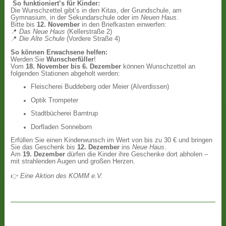
So funktioniert’s für Kinder:
Die Wunschzettel gibt’s in den Kitas, der Grundschule, am
Gymnasium, in der Sekundarschule oder im
Neuen Haus
.
Bitte bis
12. November
in den Briefkasten einwerfen:
📍
Das Neue Haus
(Kellerstraße 2)
📍
Die Alte Schule
(Vordere Straße 4)
So können Erwachsene helfen:
Werden Sie
Wunscherfüller
!
Vom
18. November bis 6. Dezember
können Wunschzettel an
folgenden Stationen abgeholt werden:
Fleischerei Buddeberg oder Meier (Alverdissen)
Optik Trompeter
Stadtbücherei Barntrup
Dorfladen Sonneborn
Erfüllen Sie einen Kinderwunsch im Wert von bis zu 30 € und bringen
Sie das Geschenk bis
12. Dezember
ins
Neue Haus
.
Am
19. Dezember
dürfen die Kinder ihre Geschenke dort abholen –
mit strahlenden Augen und großen Herzen.
👉
Eine Aktion des KOMM e.V.