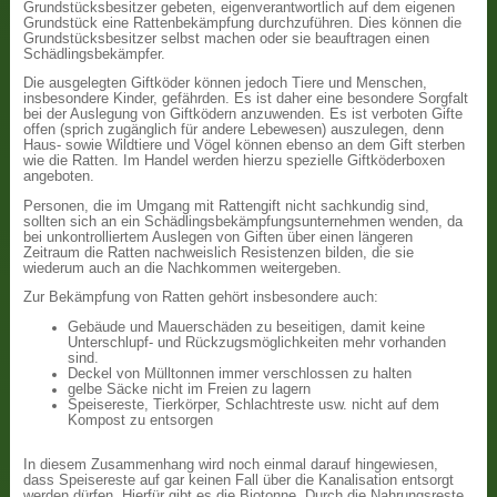
Grundstücksbesitzer gebeten, eigenverantwortlich auf dem eigenen
Grundstück eine Rattenbekämpfung durchzuführen. Dies können die
Grundstücksbesitzer selbst machen oder sie beauftragen einen
Schädlingsbekämpfer.
Die ausgelegten Giftköder können jedoch Tiere und Menschen,
insbesondere Kinder, gefährden. Es ist daher eine besondere Sorgfalt
bei der Auslegung von Giftködern anzuwenden. Es ist verboten Gifte
offen (sprich zugänglich für andere Lebewesen) auszulegen, denn
Haus- sowie Wildtiere und Vögel können ebenso an dem Gift sterben
wie die Ratten. Im Handel werden hierzu spezielle Giftköderboxen
angeboten.
Personen, die im Umgang mit Rattengift nicht sachkundig sind,
sollten sich an ein Schädlingsbekämpfungsunternehmen wenden, da
bei unkontrolliertem Auslegen von Giften über einen längeren
Zeitraum die Ratten nachweislich Resistenzen bilden, die sie
wiederum auch an die Nachkommen weitergeben.
Zur Bekämpfung von Ratten gehört insbesondere auch:
Gebäude und Mauerschäden zu beseitigen, damit keine
Unterschlupf- und Rückzugsmöglichkeiten mehr vorhanden
sind.
Deckel von Mülltonnen immer verschlossen zu halten
gelbe Säcke nicht im Freien zu lagern
Speisereste, Tierkörper, Schlachtreste usw. nicht auf dem
Kompost zu entsorgen
In diesem Zusammenhang wird noch einmal darauf hingewiesen,
dass Speisereste auf gar keinen Fall über die Kanalisation entsorgt
werden dürfen. Hierfür gibt es die Biotonne. Durch die Nahrungsreste