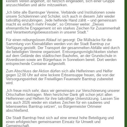
keinem Verein angehört, ist herzlich eingeladen, sich einer Gruppe
anzuschließen und aktiv mitzuwirken.
„Ich bitte alle Barntruper Vereine, Verbände und Institutionen sowie
unsere Schülerinnen und Schüler, sich auch in diesem Jahr wieder
tatkräftig einzubringen. Jede helfende Hand zählt – und gemeinsam
macht es einfach mehr Freude“, so Ortmeier weiter. „Dieses
ehrenamtliche Engagement ist ein starkes Zeichen für Zusammenhalt
und Verantwortungsbewusstsein in unserer Stadt.“
Für einen reibungslosen Ablauf ist gesorgt: Die Müllsäcke für die
Sammlung von Kleinabfällen werden von der Stadt Barntrup zur
Verfügung gestellt. Der Transport der gesammelten Abfälle wird durch
die beteiligten Vereine organisiert. Entsorgungsmöglichkeiten stehen
auf dem Gelände des städtischen Bauhofes, an der Grundschule in
Alverdissen sowie am Bürgerhaus in Sonneborn bereit. Dort werden
entsprechende Container aufgestellt.
Zum Abschluss der Aktion dürfen sich alle Helferinnen und Helfer
gegen 12:00 Uhr auf eine leckere Erbsensuppe freuen, die von der
Versorgungseinheit der Freiwilligen Feuerwehr Barntrup zubereitet
wird.
„Ich freue mich sehr, dass wir gemeinsam zur Verschönerung unserer
Ortschaften beitragen. Mein herzlicher Dank gilt schon jetzt allen
Helferinnen und Helfern für ihre tatkräftige Unterstützung. Lassen Sie
uns auch 2026 wieder ein starkes Zeichen für ein sauberes und
lebenswertes Barntrup setzen“, so Bürgermeister Ortmeier
abschließend.
Die Stadt Barntrup freut sich auf eine erneut hohe Beteiligung und
einen erfolgreichen gemeinsamen Einsatz für Umwelt und
Gemeinschaft.