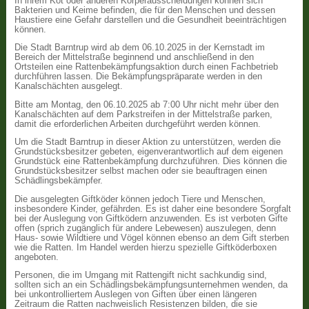
In ihrem Kot oder anderen Körperausscheidungen können sich
Bakterien und Keime befinden, die für den Menschen und dessen
Haustiere eine Gefahr darstellen und die Gesundheit beeinträchtigen
können.
Die Stadt Barntrup wird ab dem 06.10.2025 in der Kernstadt im
Bereich der Mittelstraße beginnend und anschließend in den
Ortsteilen eine Rattenbekämpfungsaktion durch einen Fachbetrieb
durchführen lassen. Die Bekämpfungspräparate werden in den
Kanalschächten ausgelegt.
Bitte am Montag, den 06.10.2025 ab 7:00 Uhr nicht mehr über den
Kanalschächten auf dem Parkstreifen in der Mittelstraße parken,
damit die erforderlichen Arbeiten durchgeführt werden können.
Um die Stadt Barntrup in dieser Aktion zu unterstützen, werden die
Grundstücksbesitzer gebeten, eigenverantwortlich auf dem eigenen
Grundstück eine Rattenbekämpfung durchzuführen. Dies können die
Grundstücksbesitzer selbst machen oder sie beauftragen einen
Schädlingsbekämpfer.
Die ausgelegten Giftköder können jedoch Tiere und Menschen,
insbesondere Kinder, gefährden. Es ist daher eine besondere Sorgfalt
bei der Auslegung von Giftködern anzuwenden. Es ist verboten Gifte
offen (sprich zugänglich für andere Lebewesen) auszulegen, denn
Haus- sowie Wildtiere und Vögel können ebenso an dem Gift sterben
wie die Ratten. Im Handel werden hierzu spezielle Giftköderboxen
angeboten.
Personen, die im Umgang mit Rattengift nicht sachkundig sind,
sollten sich an ein Schädlingsbekämpfungsunternehmen wenden, da
bei unkontrolliertem Auslegen von Giften über einen längeren
Zeitraum die Ratten nachweislich Resistenzen bilden, die sie