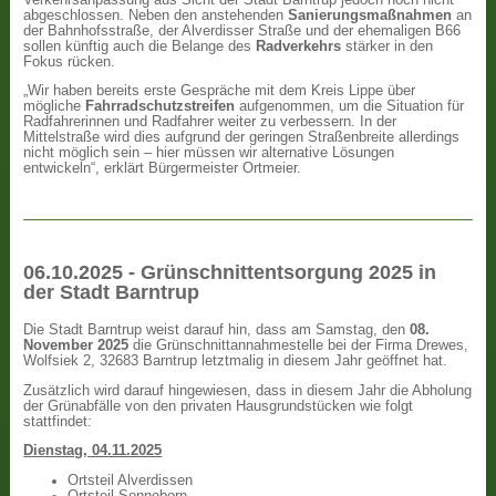
abgeschlossen. Neben den anstehenden
Sanierungsmaßnahmen
an
der Bahnhofsstraße, der Alverdisser Straße und der ehemaligen B66
sollen künftig auch die Belange des
Radverkehrs
stärker in den
Fokus rücken.
„Wir haben bereits erste Gespräche mit dem Kreis Lippe über
mögliche
Fahrradschutzstreifen
aufgenommen, um die Situation für
Radfahrerinnen und Radfahrer weiter zu verbessern. In der
Mittelstraße wird dies aufgrund der geringen Straßenbreite allerdings
nicht möglich sein – hier müssen wir alternative Lösungen
entwickeln“, erklärt Bürgermeister Ortmeier.
06.10.2025 - Grünschnittentsorgung 2025 in
der Stadt Barntrup
Die Stadt Barntrup weist darauf hin, dass am Samstag, den
08.
November 2025
die Grünschnittannahmestelle bei der Firma Drewes,
Wolfsiek 2, 32683 Barntrup letztmalig in diesem Jahr geöffnet hat.
Zusätzlich wird darauf hingewiesen, dass in diesem Jahr die Abholung
der Grünabfälle von den privaten Hausgrundstücken wie folgt
stattfindet:
Dienstag, 04.11.2025
Ortsteil Alverdissen
Ortsteil Sonneborn