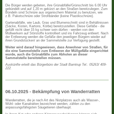
Die Bürger werden gebeten, ihre Grünabfälle/Grünschnitt bis 6.00 Uhr
gebündelt und auf 1,20 m gekürzt an den Straßen bereitzulegen. Zum
Bündeln sind Schnüre aus organischem Material zu benutzen, wie
z.B. Paketschnüre oder Strohbänder (keine Plastikschnüre).
Gartenabfälle, wie Laub, Gras und Blumenschnitt sind in Behältnissen
(Säcke, Kisten, Kartons, Körbe) bereitzustellen. Diese Gefäße - die
gefüllt nicht über 15 kg schwer sein dürfen - werden von den
Müllwerkern auf Störstoffe kontrolliert und ins Fahrzeug entleert. Nach
der Entleerung werden die Gefäße den jeweiligen Bürgern wieder auf
ihren Grundstücken/ an der Sammelstelle zur Verfügung gestellt.
Weiter wird darauf hingewiesen, dass Anwohner von Straßen, für
die eine Sammelstelle zum Entleeren der Müllgefäße eingerichtet
wurde, auch die Grünabfälle zum Abholen an dieser
Sammelstelle bereitstellen müssen.
Auskünfte erteilt das Bürgerbüro der Stadt Barntrup Tel.: 05263/ 409-
222.
06.10.2025 - Bekämpfung von Wanderratten
Wanderratten, die je nach Art des Nistplatzes auch als Wasser-,
Wühl- oder Kanalratten bezeichnet werden, zählen zu den
anpassungsfähigsten Säugetieren überhaupt.