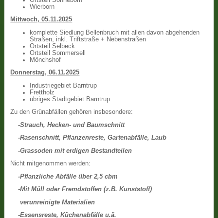
Wierborn
Mittwoch, 05.11.2025
komplette Siedlung Bellenbruch mit allen davon abgehenden
Straßen, inkl. Triftstraße + Nebenstraßen
Ortsteil Selbeck
Ortsteil Sommersell
Mönchshof
Donnerstag, 06.11.2025
Industriegebiet Barntrup
Frettholz
übriges Stadtgebiet Barntrup
Zu den Grünabfällen gehören insbesondere:
-Strauch, Hecken- und Baumschnitt
-Rasenschnitt, Pflanzenreste, Gartenabfälle, Laub
-Grassoden mit erdigen Bestandteilen
Nicht mitgenommen werden:
-Pflanzliche Abfälle über 2,5 cbm
-Mit Müll oder Fremdstoffen (z.B. Kunststoff)
verunreinigte Materialien
-Essensreste, Küchenabfälle u.ä.