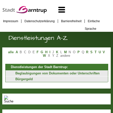
Impressum
Datenschutzerklärung
Barrierefreiheit
Einfache
Sprache
Dienstleistungen A-Z
alle
A
B
C
D
E
F
G
H
I
J
K
L
M
N
O
P
Q
R
S
T
U
V
W
X
Y
Z
andere
Dienstleistungen der Stadt Barntrup:
Beglaubigungen von Dokumenten oder Unterschriften
Bürgergeld