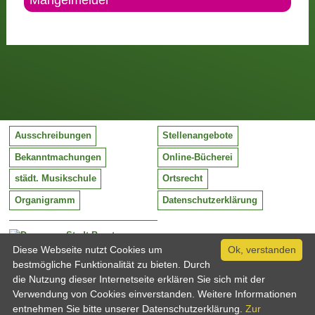
Mängelmelder
Ausschreibungen
Stellenangebote
Bekanntmachungen
Online-Bücherei
städt. Musikschule
Ortsrecht
Organigramm
Datenschutzerklärung
Stadt Barntrup
Mittelstraße 38
Diese Webseite nutzt Cookies um
Ok, verstanden
32683 Barntrup
bestmögliche Funktionalität zu bieten. Durch
Tel:
05263 / 409-0
die Nutzung dieser Internetseite erklären Sie sich mit der
Fax:
05263 / 409-249
Verwendung von Cookies einverstanden. Weitere Informationen
Email:
info@barntrup.de
entnehmen Sie bitte unserer Datenschutzerklärung.
Zur