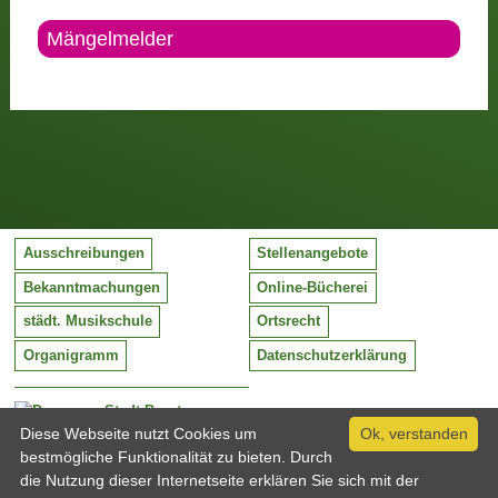
Mängelmelder
Ausschreibungen
Stellenangebote
Bekanntmachungen
Online-Bücherei
städt. Musikschule
Ortsrecht
Organigramm
Datenschutzerklärung
Stadt Barntrup
Mittelstraße 38
Diese Webseite nutzt Cookies um
Ok, verstanden
32683 Barntrup
bestmögliche Funktionalität zu bieten. Durch
Tel:
05263 / 409-0
die Nutzung dieser Internetseite erklären Sie sich mit der
Fax:
05263 / 409-249