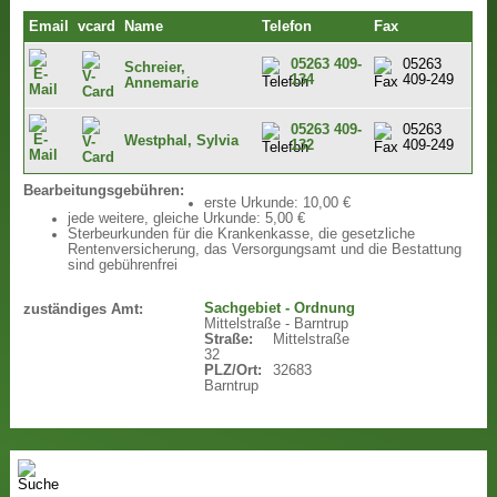
Email
vcard
Name
Telefon
Fax
05263 409-
05263
Schreier,
134
409-249
Annemarie
05263 409-
05263
Westphal, Sylvia
132
409-249
Bearbeitungsgebühren:
erste Urkunde: 10,00 €
jede weitere, gleiche Urkunde: 5,00 €
Sterbeurkunden für die Krankenkasse, die gesetzliche
Rentenversicherung, das Versorgungsamt und die Bestattung
sind gebührenfrei
Sachgebiet - Ordnung
zuständiges Amt:
Mittelstraße - Barntrup
Straße:
Mittelstraße
32
PLZ/Ort:
32683
Barntrup