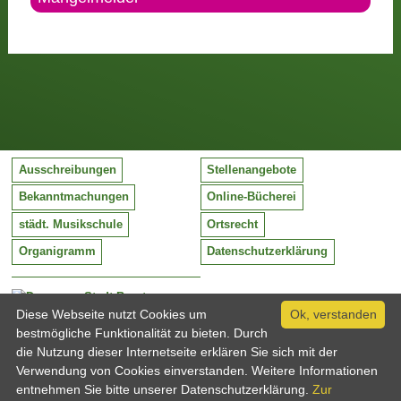
Ausschreibungen
Stellenangebote
Bekanntmachungen
Online-Bücherei
städt. Musikschule
Ortsrecht
Organigramm
Datenschutzerklärung
Stadt Barntrup
Mittelstraße 38
Diese Webseite nutzt Cookies um
Ok, verstanden
32683 Barntrup
bestmögliche Funktionalität zu bieten. Durch
Tel:
05263 / 409-0
die Nutzung dieser Internetseite erklären Sie sich mit der
Fax:
05263 / 409-249
Verwendung von Cookies einverstanden. Weitere Informationen
Email:
info@barntrup.de
entnehmen Sie bitte unserer Datenschutzerklärung.
Zur