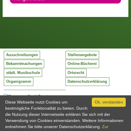
Ausschreibungen
Stellenangebote
Bekanntmachungen
Online-Bücherei
städt. Musikschule
Ortsrecht
Organigramm
Datenschutzerklärung
Stadt Barntrup
Mittelstraße 38
Diese Webseite nutzt Cookies um
Ok, verstanden
32683 Barntrup
bestmögliche Funktionalität zu bieten. Durch
Tel:
05263 / 409-0
die Nutzung dieser Internetseite erklären Sie sich mit der
Fax:
05263 / 409-249
Verwendung von Cookies einverstanden. Weitere Informationen
Email:
info@barntrup.de
entnehmen Sie bitte unserer Datenschutzerklärung.
Zur