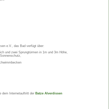
ssen e.V., das Bad verfügt über:
ch und zwei Sprungtürmen in 1m und 3m Höhe,
 Sonnenschutz,
 Schwimmbecken
e dem Internetauftritt der
Batze Alverdissen