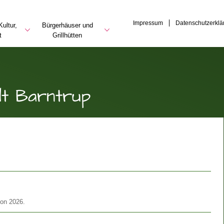
Impressum
Datenschutzerklä
ultur,
Bürgerhäuser und
t
Grillhütten
dt Barntrup
son 2026.