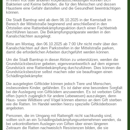
In ihrem Kot oder anderen Körperausscheidungen können sich
Bakterien und Keime befinden, die für den Menschen und dessen
Haustiere eine Gefahr darstellen und die Gesundheit beeinträchtigen
können.
Die Stadt Barntrup wird ab dem 06.10.2025 in der Kernstadt im
Bereich der Mittelstraße beginnend und anschließend in den
Ortsteilen eine Rattenbekämpfungsaktion durch einen Fachbetrieb
durchführen lassen. Die Bekämpfungspräparate werden in den
Kanalschächten ausgelegt.
Bitte am Montag, den 06.10.2025 ab 7:00 Uhr nicht mehr über den
Kanalschächten auf dem Parkstreifen in der Mittelstraße parken,
damit die erforderlichen Arbeiten durchgeführt werden können.
Um die Stadt Barntrup in dieser Aktion zu unterstützen, werden die
Grundstücksbesitzer gebeten, eigenverantwortlich auf dem eigenen
Grundstück eine Rattenbekämpfung durchzuführen. Dies können die
Grundstücksbesitzer selbst machen oder sie beauftragen einen
Schädlingsbekämpfer.
Die ausgelegten Giftköder können jedoch Tiere und Menschen,
insbesondere Kinder, gefährden. Es ist daher eine besondere Sorgfalt
bei der Auslegung von Giftködern anzuwenden. Es ist verboten Gifte
offen (sprich zugänglich für andere Lebewesen) auszulegen, denn
Haus- sowie Wildtiere und Vögel können ebenso an dem Gift sterben
wie die Ratten. Im Handel werden hierzu spezielle Giftköderboxen
angeboten.
Personen, die im Umgang mit Rattengift nicht sachkundig sind,
sollten sich an ein Schädlingsbekämpfungsunternehmen wenden, da
bei unkontrolliertem Auslegen von Giften über einen längeren
Zeitraum die Ratten nachweislich Resistenzen bilden, die sie