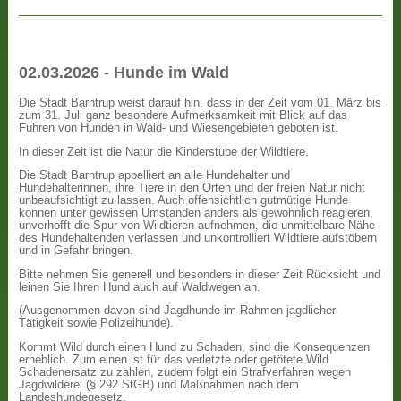
02.03.2026 - Hunde im Wald
Die Stadt Barntrup weist darauf hin, dass in der Zeit vom 01. März bis
zum 31. Juli ganz besondere Aufmerksamkeit mit Blick auf das
Führen von Hunden in Wald- und Wiesengebieten geboten ist.
In dieser Zeit ist die Natur die Kinderstube der Wildtiere.
Die Stadt Barntrup appelliert an alle Hundehalter und
Hundehalterinnen, ihre Tiere in den Orten und der freien Natur nicht
unbeaufsichtigt zu lassen. Auch offensichtlich gutmütige Hunde
können unter gewissen Umständen anders als gewöhnlich reagieren,
unverhofft die Spur von Wildtieren aufnehmen, die unmittelbare Nähe
des Hundehaltenden verlassen und unkontrolliert Wildtiere aufstöbern
und in Gefahr bringen.
Bitte nehmen Sie generell und besonders in dieser Zeit Rücksicht und
leinen Sie Ihren Hund auch auf Waldwegen an.
(Ausgenommen davon sind Jagdhunde im Rahmen jagdlicher
Tätigkeit sowie Polizeihunde).
Kommt Wild durch einen Hund zu Schaden, sind die Konsequenzen
erheblich. Zum einen ist für das verletzte oder getötete Wild
Schadenersatz zu zahlen, zudem folgt ein Strafverfahren wegen
Jagdwilderei (§ 292 StGB) und Maßnahmen nach dem
Landeshundegesetz.