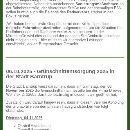
abgeschlossen. Neben den anstehenden
Sanierungsmaßnahmen
an
der Bahnhofsstraße, der Alverdisser Straße und der ehemaligen B66
sollen künftig auch die Belange des
Radverkehrs
stärker in den
Fokus rücken.
„Wir haben bereits erste Gespräche mit dem Kreis Lippe über
mögliche
Fahrradschutzstreifen
aufgenommen, um die Situation für
Radfahrerinnen und Radfahrer weiter zu verbessern. In der
Mittelstraße wird dies aufgrund der geringen Straßenbreite allerdings
nicht möglich sein – hier müssen wir alternative Lösungen
entwickeln“, erklärt Bürgermeister Ortmeier.
06.10.2025 - Grünschnittentsorgung 2025 in
der Stadt Barntrup
Die Stadt Barntrup weist darauf hin, dass am Samstag, den
08.
November 2025
die Grünschnittannahmestelle bei der Firma Drewes,
Wolfsiek 2, 32683 Barntrup letztmalig in diesem Jahr geöffnet hat.
Zusätzlich wird darauf hingewiesen, dass in diesem Jahr die Abholung
der Grünabfälle von den privaten Hausgrundstücken wie folgt
stattfindet:
Dienstag, 04.11.2025
Ortsteil Alverdissen
Ortsteil Sonneborn