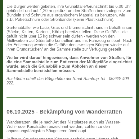
Die Bürger werden gebeten, ihre Grünabfälle/Grünschnitt bis 6.00 Uhr
gebündelt und auf 1,20 m gekürzt an den Straßen bereitzulegen. Zum
Bündeln sind Schnüre aus organischem Material zu benutzen, wie
z.B. Paketschnüre oder Strohbänder (keine Plastikschnüre).
Gartenabfälle, wie Laub, Gras und Blumenschnitt sind in Behältnissen
(Säcke, Kisten, Kartons, Körbe) bereitzustellen. Diese Gefäße - die
gefüllt nicht über 15 kg schwer sein dürfen - werden von den
Müllwerkern auf Störstoffe kontrolliert und ins Fahrzeug entleert. Nach
der Entleerung werden die Gefäße den jeweiligen Bürgern wieder auf
ihren Grundstücken/ an der Sammelstelle zur Verfügung gestellt.
Weiter wird darauf hingewiesen, dass Anwohner von Straßen, für
die eine Sammelstelle zum Entleeren der Müllgefäße eingerichtet
wurde, auch die Grünabfälle zum Abholen an dieser
Sammelstelle bereitstellen müssen.
Auskünfte erteilt das Bürgerbüro der Stadt Barntrup Tel.: 05263/ 409-
222.
06.10.2025 - Bekämpfung von Wanderratten
Wanderratten, die je nach Art des Nistplatzes auch als Wasser-,
Wühl- oder Kanalratten bezeichnet werden, zählen zu den
anpassungsfähigsten Säugetieren überhaupt.