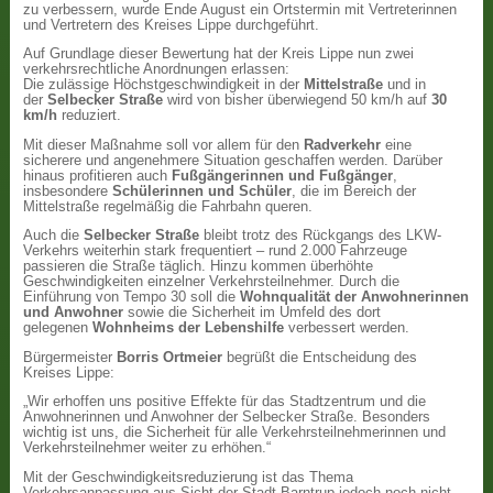
zu verbessern, wurde Ende August ein Ortstermin mit Vertreterinnen
und Vertretern des Kreises Lippe durchgeführt.
Auf Grundlage dieser Bewertung hat der Kreis Lippe nun zwei
verkehrsrechtliche Anordnungen erlassen:
Die zulässige Höchstgeschwindigkeit in der
Mittelstraße
und in
der
Selbecker Straße
wird von bisher überwiegend 50 km/h auf
30
km/h
reduziert.
Mit dieser Maßnahme soll vor allem für den
Radverkehr
eine
sicherere und angenehmere Situation geschaffen werden. Darüber
hinaus profitieren auch
Fußgängerinnen und Fußgänger
,
insbesondere
Schülerinnen und Schüler
, die im Bereich der
Mittelstraße regelmäßig die Fahrbahn queren.
Auch die
Selbecker Straße
bleibt trotz des Rückgangs des LKW-
Verkehrs weiterhin stark frequentiert – rund 2.000 Fahrzeuge
passieren die Straße täglich. Hinzu kommen überhöhte
Geschwindigkeiten einzelner Verkehrsteilnehmer. Durch die
Einführung von Tempo 30 soll die
Wohnqualität der Anwohnerinnen
und Anwohner
sowie die Sicherheit im Umfeld des dort
gelegenen
Wohnheims der Lebenshilfe
verbessert werden.
Bürgermeister
Borris Ortmeier
begrüßt die Entscheidung des
Kreises Lippe:
„Wir erhoffen uns positive Effekte für das Stadtzentrum und die
Anwohnerinnen und Anwohner der Selbecker Straße. Besonders
wichtig ist uns, die Sicherheit für alle Verkehrsteilnehmerinnen und
Verkehrsteilnehmer weiter zu erhöhen.“
Mit der Geschwindigkeitsreduzierung ist das Thema
Verkehrsanpassung aus Sicht der Stadt Barntrup jedoch noch nicht