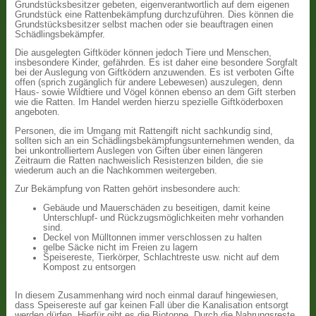
Grundstücksbesitzer gebeten, eigenverantwortlich auf dem eigenen
Grundstück eine Rattenbekämpfung durchzuführen. Dies können die
Grundstücksbesitzer selbst machen oder sie beauftragen einen
Schädlingsbekämpfer.
Die ausgelegten Giftköder können jedoch Tiere und Menschen,
insbesondere Kinder, gefährden. Es ist daher eine besondere Sorgfalt
bei der Auslegung von Giftködern anzuwenden. Es ist verboten Gifte
offen (sprich zugänglich für andere Lebewesen) auszulegen, denn
Haus- sowie Wildtiere und Vögel können ebenso an dem Gift sterben
wie die Ratten. Im Handel werden hierzu spezielle Giftköderboxen
angeboten.
Personen, die im Umgang mit Rattengift nicht sachkundig sind,
sollten sich an ein Schädlingsbekämpfungsunternehmen wenden, da
bei unkontrolliertem Auslegen von Giften über einen längeren
Zeitraum die Ratten nachweislich Resistenzen bilden, die sie
wiederum auch an die Nachkommen weitergeben.
Zur Bekämpfung von Ratten gehört insbesondere auch:
Gebäude und Mauerschäden zu beseitigen, damit keine
Unterschlupf- und Rückzugsmöglichkeiten mehr vorhanden
sind.
Deckel von Mülltonnen immer verschlossen zu halten
gelbe Säcke nicht im Freien zu lagern
Speisereste, Tierkörper, Schlachtreste usw. nicht auf dem
Kompost zu entsorgen
In diesem Zusammenhang wird noch einmal darauf hingewiesen,
dass Speisereste auf gar keinen Fall über die Kanalisation entsorgt
werden dürfen. Hierfür gibt es die Biotonne. Durch die Nahrungsreste