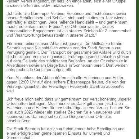
keinem Verein angehört, ist herzlich eingeladen, sich einer Gruppe
anzuschließen und aktiv mitzuwirken.
„Ich bitte alle Barntruper Vereine, Verbände und Institutionen sowie
unsere Schülerinnen und Schüler, sich auch in diesem Jahr wieder
tatkräftig einzubringen. Jede helfende Hand zählt – und gemeinsam
macht es einfach mehr Freude“, so Ortmeier weiter. „Dieses
ehrenamtliche Engagement ist ein starkes Zeichen für Zusammenhalt
und Verantwortungsbewusstsein in unserer Stadt.“
Für einen reibungslosen Ablauf ist gesorgt: Die Müllsäcke für die
Sammlung von Kleinabfällen werden von der Stadt Barntrup zur
Verfügung gestellt. Der Transport der gesammelten Abfälle wird durch
die beteiligten Vereine organisiert. Entsorgungsmöglichkeiten stehen
auf dem Gelände des städtischen Bauhofes, an der Grundschule in
Alverdissen sowie am Bürgerhaus in Sonneborn bereit. Dort werden
entsprechende Container aufgestellt.
Zum Abschluss der Aktion dürfen sich alle Helferinnen und Helfer
gegen 12:00 Uhr auf eine leckere Erbsensuppe freuen, die von der
Versorgungseinheit der Freiwilligen Feuerwehr Barntrup zubereitet
wird.
„Ich freue mich sehr, dass wir gemeinsam zur Verschönerung unserer
Ortschaften beitragen. Mein herzlicher Dank gilt schon jetzt allen
Helferinnen und Helfern für ihre tatkräftige Unterstützung. Lassen Sie
uns auch 2026 wieder ein starkes Zeichen für ein sauberes und
lebenswertes Barntrup setzen“, so Bürgermeister Ortmeier
abschließend.
Die Stadt Barntrup freut sich auf eine erneut hohe Beteiligung und
einen erfolgreichen gemeinsamen Einsatz für Umwelt und
Gemeinschaft.