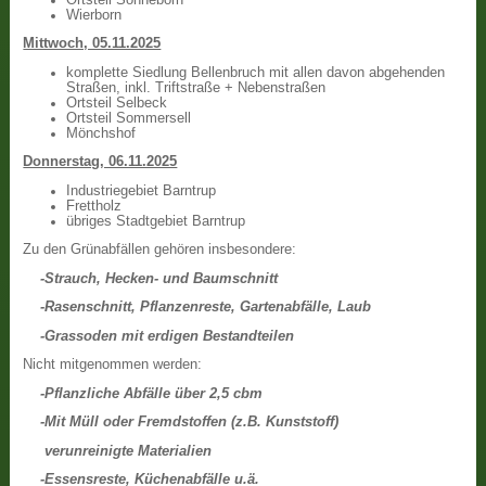
Wierborn
Mittwoch, 05.11.2025
komplette Siedlung Bellenbruch mit allen davon abgehenden
Straßen, inkl. Triftstraße + Nebenstraßen
Ortsteil Selbeck
Ortsteil Sommersell
Mönchshof
Donnerstag, 06.11.2025
Industriegebiet Barntrup
Frettholz
übriges Stadtgebiet Barntrup
Zu den Grünabfällen gehören insbesondere:
-Strauch, Hecken- und Baumschnitt
-Rasenschnitt, Pflanzenreste, Gartenabfälle, Laub
-Grassoden mit erdigen Bestandteilen
Nicht mitgenommen werden:
-Pflanzliche Abfälle über 2,5 cbm
-Mit Müll oder Fremdstoffen (z.B. Kunststoff)
verunreinigte Materialien
-Essensreste, Küchenabfälle u.ä.