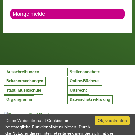
Mängelmelder
Ausschreibungen
Stellenangebote
Bekanntmachungen
Online-Bücherei
städt. Musikschule
Ortsrecht
Organigramm
Datenschutzerklärung
Stadt Barntrup
Mittelstraße 38
Diese Webseite nutzt Cookies um
Ok, verstanden
32683 Barntrup
bestmögliche Funktionalität zu bieten. Durch
Tel:
05263 / 409-0
die Nutzung dieser Internetseite erklären Sie sich mit der