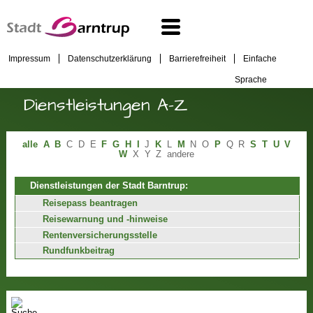
Impressum
Datenschutzerklärung
Barrierefreiheit
Einfache
Sprache
Dienstleistungen A-Z
alle
A
B
C
D
E
F
G
H
I
J
K
L
M
N
O
P
Q
R
S
T
U
V
W
X
Y
Z
andere
Dienstleistungen der Stadt Barntrup:
Reisepass beantragen
Reisewarnung und -hinweise
Rentenversicherungsstelle
Rundfunkbeitrag