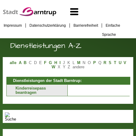
Impressum
Datenschutzerklärung
Barrierefreiheit
Einfache
Sprache
Dienstleistungen A-Z
alle
A
B
C
D
E
F
G
H
I
J
K
L
M
N
O
P
Q
R
S
T
U
V
W
X
Y
Z
andere
Dienstleistungen der Stadt Barntrup:
Kinderreisepass
beantragen