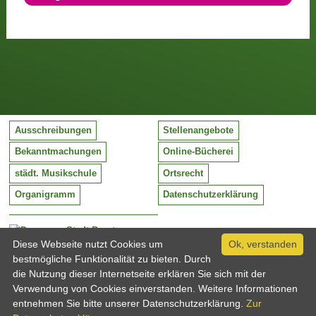
Ausschreibungen
Stellenangebote
Bekanntmachungen
Online-Bücherei
städt. Musikschule
Ortsrecht
Organigramm
Datenschutzerklärung
Stadt Barntrup
Mittelstraße 38
Diese Webseite nutzt Cookies um
Ok, verstanden
32683 Barntrup
bestmögliche Funktionalität zu bieten. Durch
Tel:
05263 / 409-0
die Nutzung dieser Internetseite erklären Sie sich mit der
Fax:
05263 / 409-249
Verwendung von Cookies einverstanden. Weitere Informationen
Email:
info@barntrup.de
entnehmen Sie bitte unserer Datenschutzerklärung.
Zur