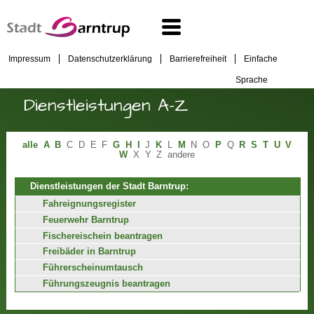
Impressum
Datenschutzerklärung
Barrierefreiheit
Einfache
Sprache
Dienstleistungen A-Z
alle
A
B
C
D
E
F
G
H
I
J
K
L
M
N
O
P
Q
R
S
T
U
V
W
X
Y
Z
andere
Dienstleistungen der Stadt Barntrup:
Fahreignungsregister
Feuerwehr Barntrup
Fischereischein beantragen
Freibäder in Barntrup
Führerscheinumtausch
Führungszeugnis beantragen