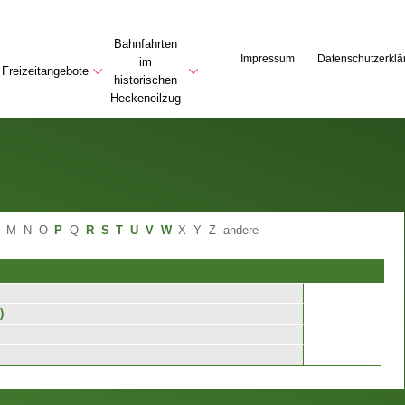
Bahnfahrten
Impressum
Datenschutzerklä
im
Freizeitangebote
historischen
Heckeneilzug
M
N
O
P
Q
R
S
T
U
V
W
X
Y
Z
andere
)