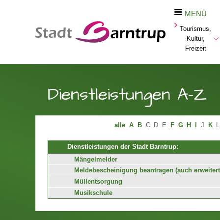
MENÜ
Tourismus,
Kultur,
Freizeit
Dienstleistungen A-Z
alle
A
B
C
D
E
F
G
H
I
J
K
L
Dienstleistungen der Stadt Barntrup:
Mängelmelder
Meldebescheinigung beantragen (auch erweitert
Müllentsorgung
Musikschule