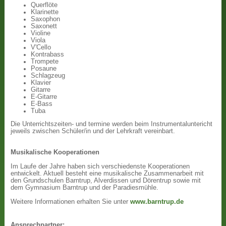
Querflöte
Klarinette
Saxophon
Saxonett
Violine
Viola
V'Cello
Kontrabass
Trompete
Posaune
Schlagzeug
Klavier
Gitarre
E-Gitarre
E-Bass
Tuba
Die Unterrichtszeiten- und termine werden beim Instrumentaluntericht
jeweils zwischen Schüler/in und der Lehrkraft vereinbart.
Musikalische Kooperationen
Im Laufe der Jahre haben sich verschiedenste Kooperationen
entwickelt. Aktuell besteht eine musikalische Zusammenarbeit mit
den Grundschulen Barntrup, Alverdissen und Dörentrup sowie mit
dem Gymnasium Barntrup und der Paradiesmühle.
Weitere Informationen erhalten Sie unter
www.barntrup.de
Ansprechpartner: