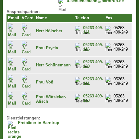
u.schuenemann@barntrup.de
Ansprechpartner:
Email
VCard
Name
Telefon
Fax
05263 409-
05263
Herr Hölscher
141
409-249
05263 409-
05263
Frau Prycia
116
409-249
05263 409-
05263
Herr Schünemann
120
409-249
05263 409-
05263
Frau Voß
111
409-249
05263 409-
05263
Frau Wittsieker-
113
409-249
Alisch
Dienstleistungen:
Freibäder in Barntrup