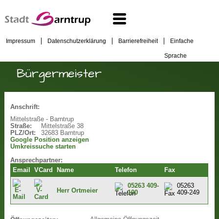
Impressum
Datenschutzerklärung
Barrierefreiheit
Einfache
Sprache
Bürgermeister
Anschrift:
Mittelstraße - Barntrup
Straße:
Mittelstraße 38
PLZ/Ort:
32683 Barntrup
Google Position anzeigen
Umkreissuche starten
Ansprechpartner:
Email
VCard
Name
Telefon
Fax
05263 409-
05263
Herr Ortmeier
100
409-249