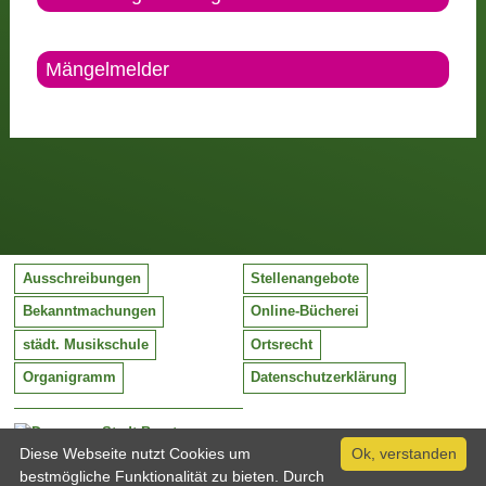
Mängelmelder
Ausschreibungen
Stellenangebote
Bekanntmachungen
Online-Bücherei
städt. Musikschule
Ortsrecht
Organigramm
Datenschutzerklärung
Stadt Barntrup
Mittelstraße 38
Diese Webseite nutzt Cookies um
Ok, verstanden
32683 Barntrup
bestmögliche Funktionalität zu bieten. Durch