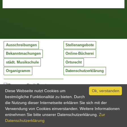
Ausschreibungen
Stellenangebote
Bekanntmachungen
Online-Bücherei
städt. Musikschule
Ortsrecht
Organigramm
Datenschutzerklärung
Stadt Barntrup
Mittelstraße 38
Diese Webseite nutzt Cookies um
Ok, verstanden
32683 Barntrup
bestmögliche Funktionalität zu bieten. Durch
Tel:
05263 / 409-0
die Nutzung dieser Internetseite erklären Sie sich mit der
Fax:
05263 / 409-249
Verwendung von Cookies einverstanden. Weitere Informationen
Email:
info@barntrup.de
entnehmen Sie bitte unserer Datenschutzerklärung.
Zur
Datenschutzerklärung