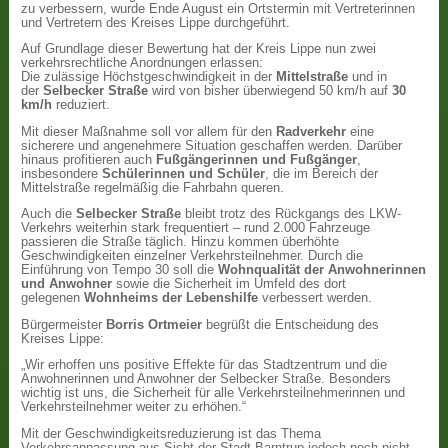
zu verbessern, wurde Ende August ein Ortstermin mit Vertreterinnen
und Vertretern des Kreises Lippe durchgeführt.
Auf Grundlage dieser Bewertung hat der Kreis Lippe nun zwei
verkehrsrechtliche Anordnungen erlassen:
Die zulässige Höchstgeschwindigkeit in der
Mittelstraße
und in
der
Selbecker Straße
wird von bisher überwiegend 50 km/h auf
30
km/h
reduziert.
Mit dieser Maßnahme soll vor allem für den
Radverkehr
eine
sicherere und angenehmere Situation geschaffen werden. Darüber
hinaus profitieren auch
Fußgängerinnen und Fußgänger
,
insbesondere
Schülerinnen und Schüler
, die im Bereich der
Mittelstraße regelmäßig die Fahrbahn queren.
Auch die
Selbecker Straße
bleibt trotz des Rückgangs des LKW-
Verkehrs weiterhin stark frequentiert – rund 2.000 Fahrzeuge
passieren die Straße täglich. Hinzu kommen überhöhte
Geschwindigkeiten einzelner Verkehrsteilnehmer. Durch die
Einführung von Tempo 30 soll die
Wohnqualität der Anwohnerinnen
und Anwohner
sowie die Sicherheit im Umfeld des dort
gelegenen
Wohnheims der Lebenshilfe
verbessert werden.
Bürgermeister
Borris Ortmeier
begrüßt die Entscheidung des
Kreises Lippe:
„Wir erhoffen uns positive Effekte für das Stadtzentrum und die
Anwohnerinnen und Anwohner der Selbecker Straße. Besonders
wichtig ist uns, die Sicherheit für alle Verkehrsteilnehmerinnen und
Verkehrsteilnehmer weiter zu erhöhen.“
Mit der Geschwindigkeitsreduzierung ist das Thema
Verkehrsanpassung aus Sicht der Stadt Barntrup jedoch noch nicht