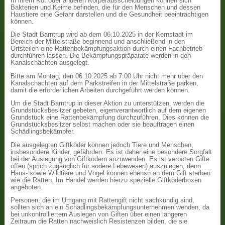
In ihrem Kot oder anderen Körperausscheidungen können sich
Bakterien und Keime befinden, die für den Menschen und dessen
Haustiere eine Gefahr darstellen und die Gesundheit beeinträchtigen
können.
Die Stadt Barntrup wird ab dem 06.10.2025 in der Kernstadt im
Bereich der Mittelstraße beginnend und anschließend in den
Ortsteilen eine Rattenbekämpfungsaktion durch einen Fachbetrieb
durchführen lassen. Die Bekämpfungspräparate werden in den
Kanalschächten ausgelegt.
Bitte am Montag, den 06.10.2025 ab 7:00 Uhr nicht mehr über den
Kanalschächten auf dem Parkstreifen in der Mittelstraße parken,
damit die erforderlichen Arbeiten durchgeführt werden können.
Um die Stadt Barntrup in dieser Aktion zu unterstützen, werden die
Grundstücksbesitzer gebeten, eigenverantwortlich auf dem eigenen
Grundstück eine Rattenbekämpfung durchzuführen. Dies können die
Grundstücksbesitzer selbst machen oder sie beauftragen einen
Schädlingsbekämpfer.
Die ausgelegten Giftköder können jedoch Tiere und Menschen,
insbesondere Kinder, gefährden. Es ist daher eine besondere Sorgfalt
bei der Auslegung von Giftködern anzuwenden. Es ist verboten Gifte
offen (sprich zugänglich für andere Lebewesen) auszulegen, denn
Haus- sowie Wildtiere und Vögel können ebenso an dem Gift sterben
wie die Ratten. Im Handel werden hierzu spezielle Giftköderboxen
angeboten.
Personen, die im Umgang mit Rattengift nicht sachkundig sind,
sollten sich an ein Schädlingsbekämpfungsunternehmen wenden, da
bei unkontrolliertem Auslegen von Giften über einen längeren
Zeitraum die Ratten nachweislich Resistenzen bilden, die sie