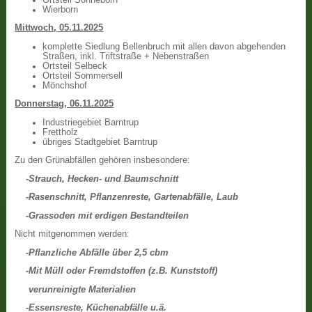
Wierborn
Mittwoch, 05.11.2025
komplette Siedlung Bellenbruch mit allen davon abgehenden
Straßen, inkl. Triftstraße + Nebenstraßen
Ortsteil Selbeck
Ortsteil Sommersell
Mönchshof
Donnerstag, 06.11.2025
Industriegebiet Barntrup
Frettholz
übriges Stadtgebiet Barntrup
Zu den Grünabfällen gehören insbesondere:
-Strauch, Hecken- und Baumschnitt
-Rasenschnitt, Pflanzenreste, Gartenabfälle, Laub
-Grassoden mit erdigen Bestandteilen
Nicht mitgenommen werden:
-Pflanzliche Abfälle über 2,5 cbm
-Mit Müll oder Fremdstoffen (z.B. Kunststoff)
verunreinigte Materialien
-Essensreste, Küchenabfälle u.ä.