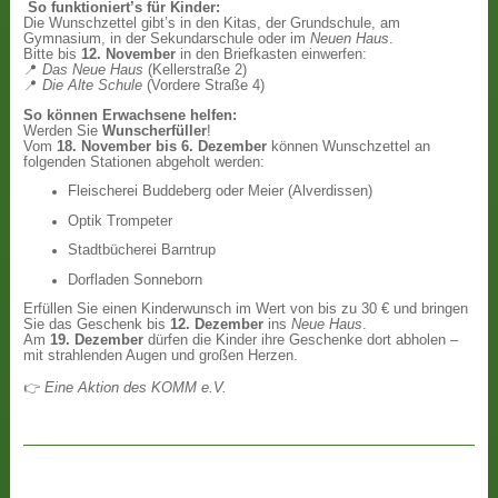
So funktioniert’s für Kinder:
Die Wunschzettel gibt’s in den Kitas, der Grundschule, am
Gymnasium, in der Sekundarschule oder im
Neuen Haus
.
Bitte bis
12. November
in den Briefkasten einwerfen:
📍
Das Neue Haus
(Kellerstraße 2)
📍
Die Alte Schule
(Vordere Straße 4)
So können Erwachsene helfen:
Werden Sie
Wunscherfüller
!
Vom
18. November bis 6. Dezember
können Wunschzettel an
folgenden Stationen abgeholt werden:
Fleischerei Buddeberg oder Meier (Alverdissen)
Optik Trompeter
Stadtbücherei Barntrup
Dorfladen Sonneborn
Erfüllen Sie einen Kinderwunsch im Wert von bis zu 30 € und bringen
Sie das Geschenk bis
12. Dezember
ins
Neue Haus
.
Am
19. Dezember
dürfen die Kinder ihre Geschenke dort abholen –
mit strahlenden Augen und großen Herzen.
👉
Eine Aktion des KOMM e.V.