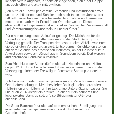
keinem Verein angehört, ist herzlich eingeladen, sich einer Gruppe
anzuschließen und aktiv mitzuwirken.
„Ich bitte alle Barntruper Vereine, Verbände und Institutionen sowie
unsere Schülerinnen und Schüler, sich auch in diesem Jahr wieder
tatkräftig einzubringen. Jede helfende Hand zählt – und gemeinsam
macht es einfach mehr Freude“, so Ortmeier weiter. „Dieses
ehrenamtliche Engagement ist ein starkes Zeichen für Zusammenhalt
und Verantwortungsbewusstsein in unserer Stadt.“
Für einen reibungslosen Ablauf ist gesorgt: Die Müllsäcke für die
Sammlung von Kleinabfällen werden von der Stadt Barntrup zur
Verfügung gestellt. Der Transport der gesammelten Abfälle wird durch
die beteiligten Vereine organisiert. Entsorgungsmöglichkeiten stehen
auf dem Gelände des städtischen Bauhofes, an der Grundschule in
Alverdissen sowie am Bürgerhaus in Sonneborn bereit. Dort werden
entsprechende Container aufgestellt.
Zum Abschluss der Aktion dürfen sich alle Helferinnen und Helfer
gegen 12:00 Uhr auf eine leckere Erbsensuppe freuen, die von der
Versorgungseinheit der Freiwilligen Feuerwehr Barntrup zubereitet
wird.
„Ich freue mich sehr, dass wir gemeinsam zur Verschönerung unserer
Ortschaften beitragen. Mein herzlicher Dank gilt schon jetzt allen
Helferinnen und Helfern für ihre tatkräftige Unterstützung. Lassen Sie
uns auch 2026 wieder ein starkes Zeichen für ein sauberes und
lebenswertes Barntrup setzen“, so Bürgermeister Ortmeier
abschließend.
Die Stadt Barntrup freut sich auf eine erneut hohe Beteiligung und
einen erfolgreichen gemeinsamen Einsatz für Umwelt und
Gemeinschaft.