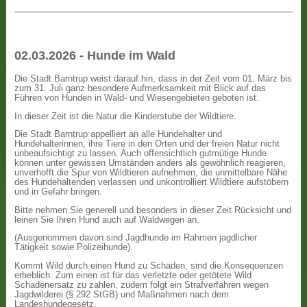
02.03.2026 - Hunde im Wald
Die Stadt Barntrup weist darauf hin, dass in der Zeit vom 01. März bis
zum 31. Juli ganz besondere Aufmerksamkeit mit Blick auf das
Führen von Hunden in Wald- und Wiesengebieten geboten ist.
In dieser Zeit ist die Natur die Kinderstube der Wildtiere.
Die Stadt Barntrup appelliert an alle Hundehalter und
Hundehalterinnen, ihre Tiere in den Orten und der freien Natur nicht
unbeaufsichtigt zu lassen. Auch offensichtlich gutmütige Hunde
können unter gewissen Umständen anders als gewöhnlich reagieren,
unverhofft die Spur von Wildtieren aufnehmen, die unmittelbare Nähe
des Hundehaltenden verlassen und unkontrolliert Wildtiere aufstöbern
und in Gefahr bringen.
Bitte nehmen Sie generell und besonders in dieser Zeit Rücksicht und
leinen Sie Ihren Hund auch auf Waldwegen an.
(Ausgenommen davon sind Jagdhunde im Rahmen jagdlicher
Tätigkeit sowie Polizeihunde).
Kommt Wild durch einen Hund zu Schaden, sind die Konsequenzen
erheblich. Zum einen ist für das verletzte oder getötete Wild
Schadenersatz zu zahlen, zudem folgt ein Strafverfahren wegen
Jagdwilderei (§ 292 StGB) und Maßnahmen nach dem
Landeshundegesetz.