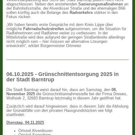
abgeschlossen. Neben den anstehenden
Sanierungsmaßnahmen
an
der Bahnhofsstraße, der Alverdisser Straße und der ehemaligen B66
sollen künftig auch die Belange des
Radverkehrs
stärker in den
Fokus rücken.
„Wir haben bereits erste Gespräche mit dem Kreis Lippe über
mögliche
Fahrradschutzstreifen
aufgenommen, um die Situation für
Radfahrerinnen und Radfahrer weiter zu verbessern. In der
Mittelstraße wird dies aufgrund der geringen Straßenbreite allerdings
nicht möglich sein – hier müssen wir alternative Lösungen
entwickeln“, erklärt Bürgermeister Ortmeier.
06.10.2025 - Grünschnittentsorgung 2025 in
der Stadt Barntrup
Die Stadt Barntrup weist darauf hin, dass am Samstag, den
08.
November 2025
die Grünschnittannahmestelle bei der Firma Drewes,
Wolfsiek 2, 32683 Barntrup letztmalig in diesem Jahr geöffnet hat.
Zusätzlich wird darauf hingewiesen, dass in diesem Jahr die Abholung
der Grünabfälle von den privaten Hausgrundstücken wie folgt
stattfindet:
Dienstag, 04.11.2025
Ortsteil Alverdissen
Ortsteil Sonneborn