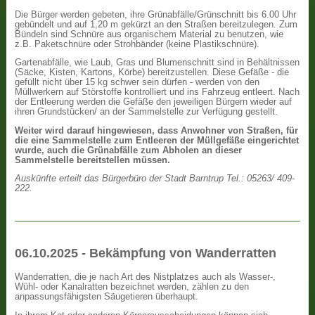
Die Bürger werden gebeten, ihre Grünabfälle/Grünschnitt bis 6.00 Uhr
gebündelt und auf 1,20 m gekürzt an den Straßen bereitzulegen. Zum
Bündeln sind Schnüre aus organischem Material zu benutzen, wie
z.B. Paketschnüre oder Strohbänder (keine Plastikschnüre).
Gartenabfälle, wie Laub, Gras und Blumenschnitt sind in Behältnissen
(Säcke, Kisten, Kartons, Körbe) bereitzustellen. Diese Gefäße - die
gefüllt nicht über 15 kg schwer sein dürfen - werden von den
Müllwerkern auf Störstoffe kontrolliert und ins Fahrzeug entleert. Nach
der Entleerung werden die Gefäße den jeweiligen Bürgern wieder auf
ihren Grundstücken/ an der Sammelstelle zur Verfügung gestellt.
Weiter wird darauf hingewiesen, dass Anwohner von Straßen, für
die eine Sammelstelle zum Entleeren der Müllgefäße eingerichtet
wurde, auch die Grünabfälle zum Abholen an dieser
Sammelstelle bereitstellen müssen.
Auskünfte erteilt das Bürgerbüro der Stadt Barntrup Tel.: 05263/ 409-
222.
06.10.2025 - Bekämpfung von Wanderratten
Wanderratten, die je nach Art des Nistplatzes auch als Wasser-,
Wühl- oder Kanalratten bezeichnet werden, zählen zu den
anpassungsfähigsten Säugetieren überhaupt.