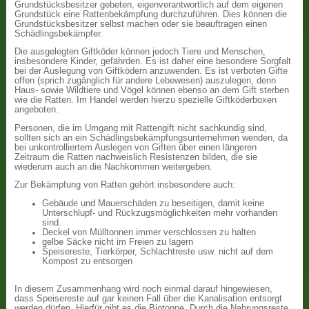
Grundstücksbesitzer gebeten, eigenverantwortlich auf dem eigenen
Grundstück eine Rattenbekämpfung durchzuführen. Dies können die
Grundstücksbesitzer selbst machen oder sie beauftragen einen
Schädlingsbekämpfer.
Die ausgelegten Giftköder können jedoch Tiere und Menschen,
insbesondere Kinder, gefährden. Es ist daher eine besondere Sorgfalt
bei der Auslegung von Giftködern anzuwenden. Es ist verboten Gifte
offen (sprich zugänglich für andere Lebewesen) auszulegen, denn
Haus- sowie Wildtiere und Vögel können ebenso an dem Gift sterben
wie die Ratten. Im Handel werden hierzu spezielle Giftköderboxen
angeboten.
Personen, die im Umgang mit Rattengift nicht sachkundig sind,
sollten sich an ein Schädlingsbekämpfungsunternehmen wenden, da
bei unkontrolliertem Auslegen von Giften über einen längeren
Zeitraum die Ratten nachweislich Resistenzen bilden, die sie
wiederum auch an die Nachkommen weitergeben.
Zur Bekämpfung von Ratten gehört insbesondere auch:
Gebäude und Mauerschäden zu beseitigen, damit keine
Unterschlupf- und Rückzugsmöglichkeiten mehr vorhanden
sind.
Deckel von Mülltonnen immer verschlossen zu halten
gelbe Säcke nicht im Freien zu lagern
Speisereste, Tierkörper, Schlachtreste usw. nicht auf dem
Kompost zu entsorgen
In diesem Zusammenhang wird noch einmal darauf hingewiesen,
dass Speisereste auf gar keinen Fall über die Kanalisation entsorgt
werden dürfen. Hierfür gibt es die Biotonne. Durch die Nahrungsreste