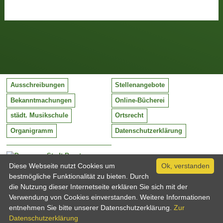
Ausschreibungen
Stellenangebote
Bekanntmachungen
Online-Bücherei
städt. Musikschule
Ortsrecht
Organigramm
Datenschutzerklärung
Stadt Barntrup
Mittelstraße 38
Diese Webseite nutzt Cookies um
Ok, verstanden
32683 Barntrup
bestmögliche Funktionalität zu bieten. Durch
Tel:
05263 / 409-0
die Nutzung dieser Internetseite erklären Sie sich mit der
Fax:
05263 / 409-249
Verwendung von Cookies einverstanden. Weitere Informationen
Email:
info@barntrup.de
entnehmen Sie bitte unserer Datenschutzerklärung.
Zur
Datenschutzerklärung