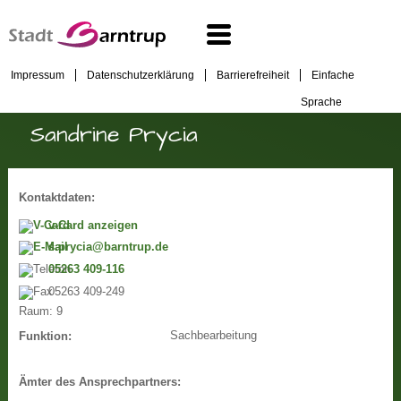
Impressum
Datenschutzerklärung
Barrierefreiheit
Einfache
Sprache
Sandrine Prycia
Kontaktdaten:
v-Card anzeigen
s.prycia@barntrup.de
05263 409-116
05263 409-249
Raum:
9
Sachbearbeitung
Funktion:
Ämter des Ansprechpartners: