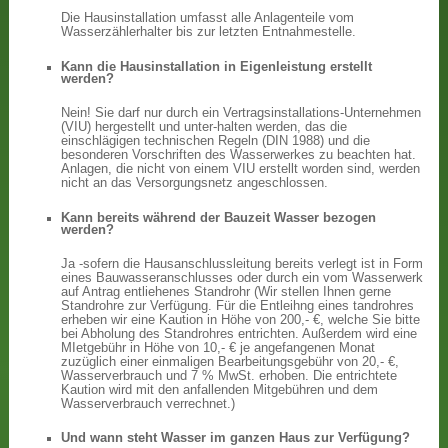
Die Hausinstallation umfasst alle Anlagenteile vom
Wasserzählerhalter bis zur letzten Entnahmestelle.
Kann die Hausinstallation in Eigenleistung erstellt
werden?
Nein! Sie darf nur durch ein Vertragsinstallations-Unternehmen
(VIU) hergestellt und unter-halten werden, das die
einschlägigen technischen Regeln (DIN 1988) und die
besonderen Vorschriften des Wasserwerkes zu beachten hat.
Anlagen, die nicht von einem VIU erstellt worden sind, werden
nicht an das Versorgungsnetz angeschlossen.
Kann bereits während der Bauzeit Wasser bezogen
werden?
Ja -sofern die Hausanschlussleitung bereits verlegt ist in Form
eines Bauwasseranschlusses oder durch ein vom Wasserwerk
auf Antrag entliehenes Standrohr (Wir stellen Ihnen gerne
Standrohre zur Verfügung. Für die Entleihng eines tandrohres
erheben wir eine Kaution in Höhe von 200,- €, welche Sie bitte
bei Abholung des Standrohres entrichten. Außerdem wird eine
MIetgebühr in Höhe von 10,- € je angefangenen Monat
zuzüglich einer einmaligen Bearbeitungsgebühr von 20,- €,
Wasserverbrauch und 7 % MwSt. erhoben. Die entrichtete
Kaution wird mit den anfallenden Mitgebühren und dem
Wasserverbrauch verrechnet.)
Und wann steht Wasser im ganzen Haus zur Verfügung?