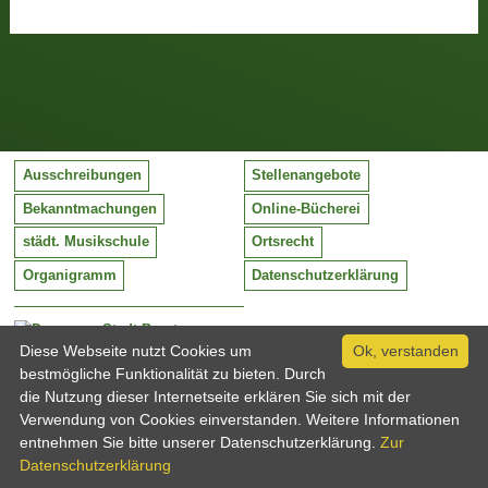
Ausschreibungen
Stellenangebote
Bekanntmachungen
Online-Bücherei
städt. Musikschule
Ortsrecht
Organigramm
Datenschutzerklärung
Stadt Barntrup
Diese Webseite nutzt Cookies um
Mittelstraße 38
Ok, verstanden
32683 Barntrup
bestmögliche Funktionalität zu bieten. Durch
Tel:
05263 / 409-0
die Nutzung dieser Internetseite erklären Sie sich mit der
Fax:
05263 / 409-249
Verwendung von Cookies einverstanden. Weitere Informationen
Email:
info@barntrup.de
entnehmen Sie bitte unserer Datenschutzerklärung.
Zur
Datenschutzerklärung