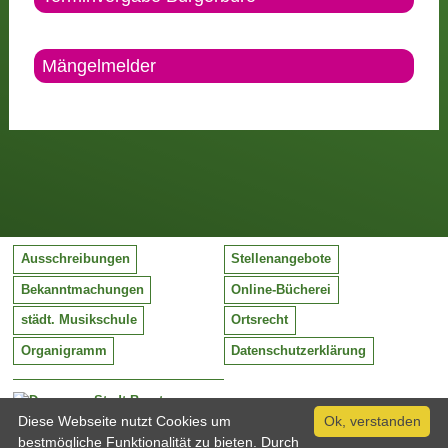
Mängelmelder
Ausschreibungen
Stellenangebote
Bekanntmachungen
Online-Bücherei
städt. Musikschule
Ortsrecht
Organigramm
Datenschutzerklärung
Stadt Barntrup
Mittelstraße 38
Diese Webseite nutzt Cookies um
Ok, verstanden
32683 Barntrup
bestmögliche Funktionalität zu bieten. Durch