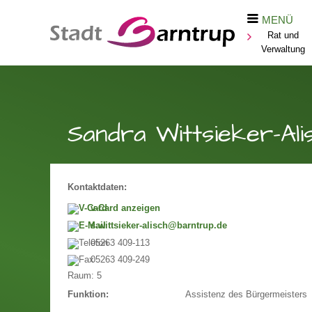
MENÜ
Rat und
Verwaltung
Sandra Wittsieker-Ali
Kontaktdaten:
v-Card anzeigen
s.wittsieker-alisch@barntrup.de
05263 409-113
05263 409-249
Raum:
5
Assistenz des Bürgermeisters
Funktion: