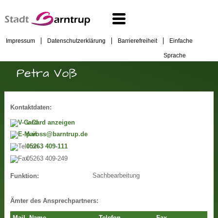
Impressum
Datenschutzerklärung
Barrierefreiheit
Einfache
Sprache
Petra Voß
Kontaktdaten:
v-Card anzeigen
p.voss@barntrup.de
05263 409-111
05263 409-249
Sachbearbeitung
Funktion:
Ämter des Ansprechpartners: