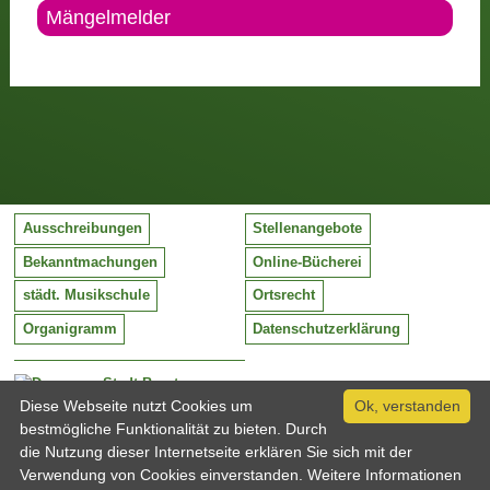
Mängelmelder
Ausschreibungen
Stellenangebote
Bekanntmachungen
Online-Bücherei
städt. Musikschule
Ortsrecht
Organigramm
Datenschutzerklärung
Stadt Barntrup
Mittelstraße 38
Diese Webseite nutzt Cookies um
Ok, verstanden
32683 Barntrup
bestmögliche Funktionalität zu bieten. Durch
Tel:
05263 / 409-0
die Nutzung dieser Internetseite erklären Sie sich mit der
Fax:
05263 / 409-249
Verwendung von Cookies einverstanden. Weitere Informationen
Email:
info@barntrup.de