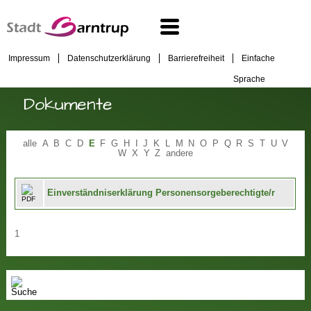
Impressum
Datenschutzerklärung
Barrierefreiheit
Einfache
Sprache
Dokumente
alle
A
B
C
D
E
F
G
H
I
J
K
L
M
N
O
P
Q
R
S
T
U
V
W
X
Y
Z
andere
Einverständniserklärung Personensorgeberechtigte/r
1