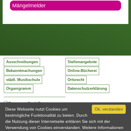
Mängelmelder
Ausschreibungen
Stellenangebote
Bekanntmachungen
Online-Bücherei
städt. Musikschule
Ortsrecht
Organigramm
Datenschutzerklärung
Stadt Barntrup
Mittelstraße 38
Diese Webseite nutzt Cookies um
Ok, verstanden
32683 Barntrup
bestmögliche Funktionalität zu bieten. Durch
Tel:
05263 / 409-0
die Nutzung dieser Internetseite erklären Sie sich mit der
Fax:
05263 / 409-249
Verwendung von Cookies einverstanden. Weitere Informationen
Email:
info@barntrup.de