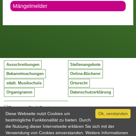
Mängelmelder
Ausschreibungen
Stellenangebote
Bekanntmachungen
Online-Bücherei
städt. Musikschule
Ortsrecht
Organigramm
Datenschutzerklärung
Stadt Barntrup
Mittelstraße 38
Diese Webseite nutzt Cookies um
Ok, verstanden
32683 Barntrup
bestmögliche Funktionalität zu bieten. Durch
Tel:
05263 / 409-0
die Nutzung dieser Internetseite erklären Sie sich mit der
Fax:
05263 / 409-249
Verwendung von Cookies einverstanden. Weitere Informationen
Email:
info@barntrup.de