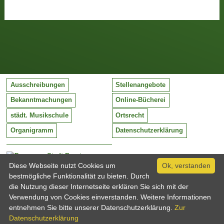
Ausschreibungen
Stellenangebote
Bekanntmachungen
Online-Bücherei
städt. Musikschule
Ortsrecht
Organigramm
Datenschutzerklärung
Stadt Barntrup
Mittelstraße 38
Diese Webseite nutzt Cookies um
Ok, verstanden
32683 Barntrup
bestmögliche Funktionalität zu bieten. Durch
Tel:
05263 / 409-0
die Nutzung dieser Internetseite erklären Sie sich mit der
Fax:
05263 / 409-249
Verwendung von Cookies einverstanden. Weitere Informationen
Email:
info@barntrup.de
entnehmen Sie bitte unserer Datenschutzerklärung.
Zur
Datenschutzerklärung