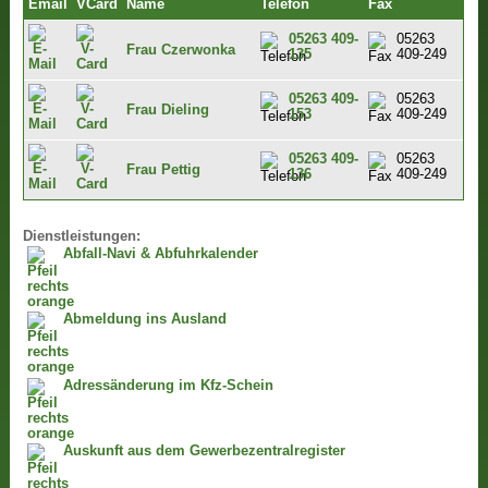
Email
VCard
Name
Telefon
Fax
05263 409-
05263
Frau Czerwonka
135
409-249
05263 409-
05263
Frau Dieling
153
409-249
05263 409-
05263
Frau Pettig
136
409-249
Dienstleistungen:
Abfall-Navi & Abfuhrkalender
Abmeldung ins Ausland
Adressänderung im Kfz-Schein
Auskunft aus dem Gewerbezentralregister