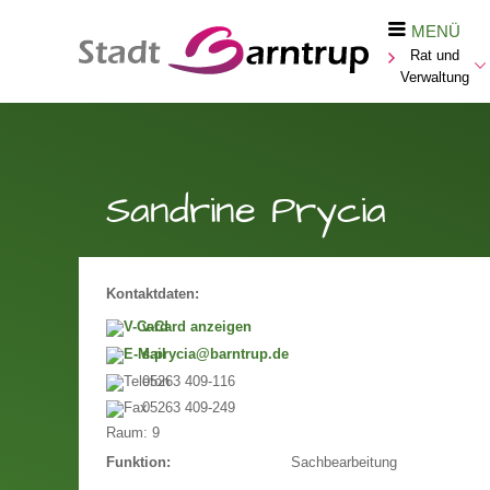
MENÜ
Rat und
Verwaltung
Sandrine Prycia
Kontaktdaten:
v-Card anzeigen
s.prycia@barntrup.de
05263 409-116
05263 409-249
Raum:
9
Sachbearbeitung
Funktion: