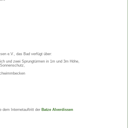
ssen e.V., das Bad verfügt über:
ch und zwei Sprungtürmen in 1m und 3m Höhe,
 Sonnenschutz,
 Schwimmbecken
e dem Internetauftritt der
Batze Alverdissen