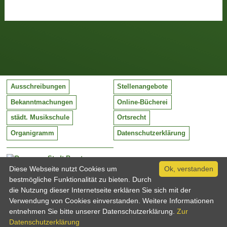
Ausschreibungen
Stellenangebote
Bekanntmachungen
Online-Bücherei
städt. Musikschule
Ortsrecht
Organigramm
Datenschutzerklärung
Stadt Barntrup
Mittelstraße 38
Diese Webseite nutzt Cookies um
Ok, verstanden
32683 Barntrup
bestmögliche Funktionalität zu bieten. Durch
Tel:
05263 / 409-0
die Nutzung dieser Internetseite erklären Sie sich mit der
Fax:
05263 / 409-249
Verwendung von Cookies einverstanden. Weitere Informationen
Email:
info@barntrup.de
entnehmen Sie bitte unserer Datenschutzerklärung.
Zur
Datenschutzerklärung