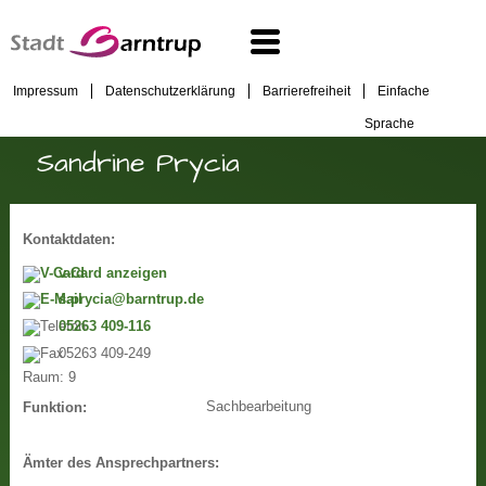
Impressum
Datenschutzerklärung
Barrierefreiheit
Einfache
Sprache
Sandrine Prycia
Kontaktdaten:
v-Card anzeigen
s.prycia@barntrup.de
05263 409-116
05263 409-249
Raum:
9
Sachbearbeitung
Funktion:
Ämter des Ansprechpartners: