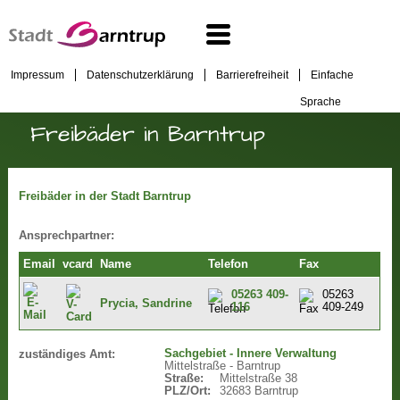
Impressum
Datenschutzerklärung
Barrierefreiheit
Einfache
Sprache
Freibäder in Barntrup
Freibäder in der Stadt Barntrup
Ansprechpartner:
Email
vcard
Name
Telefon
Fax
05263 409-
05263
Prycia, Sandrine
116
409-249
Sachgebiet - Innere Verwaltung
zuständiges Amt:
Mittelstraße - Barntrup
Straße:
Mittelstraße 38
PLZ/Ort:
32683 Barntrup