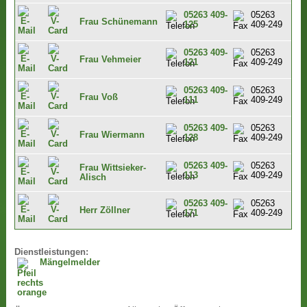
05263 409-
05263
Frau Schünemann
125
409-249
05263 409-
05263
Frau Vehmeier
121
409-249
05263 409-
05263
Frau Voß
111
409-249
05263 409-
05263
Frau Wiermann
128
409-249
05263 409-
05263
Frau Wittsieker-
113
409-249
Alisch
05263 409-
05263
Herr Zöllner
171
409-249
Dienstleistungen:
Mängelmelder