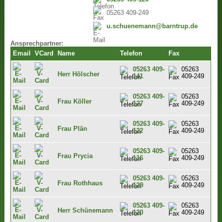
05263 409-249
u.schuenemann@barntrup.de
Ansprechpartner:
Email
VCard
Name
Telefon
Fax
05263 409-
05263
Herr Hölscher
141
409-249
05263 409-
05263
Frau Köller
127
409-249
05263 409-
05263
Frau Plän
122
409-249
05263 409-
05263
Frau Prycia
116
409-249
05263 409-
05263
Frau Rothhaus
129
409-249
05263 409-
05263
Herr Schünemann
120
409-249