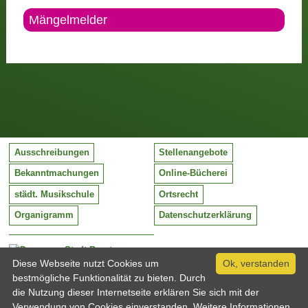
Mängelmelder
Ausschreibungen
Stellenangebote
Bekanntmachungen
Online-Bücherei
städt. Musikschule
Ortsrecht
Organigramm
Datenschutzerklärung
Stadt Barntrup
Mittelstraße 38
Diese Webseite nutzt Cookies um
Ok, verstanden
32683 Barntrup
bestmögliche Funktionalität zu bieten. Durch
Tel:
05263 / 409-0
die Nutzung dieser Internetseite erklären Sie sich mit der
Fax:
05263 / 409-249
Verwendung von Cookies einverstanden. Weitere Informationen