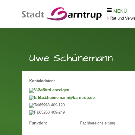
MENÜ
Rat und Verwa
Uwe Schünemann
Kontaktdaten:
v-Card anzeigen
u.schuenemann@barntrup.de
05263 409-120
05263 409-249
Fachbereichsleitung
Funktion: