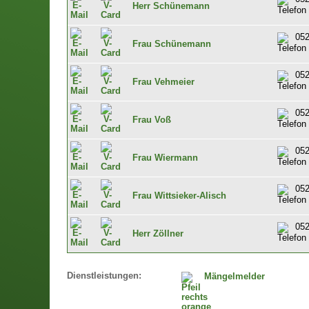
Herr Schünemann
052
Frau Schünemann
052
Frau Vehmeier
052
Frau Voß
052
Frau Wiermann
052
Frau Wittsieker-Alisch
052
Herr Zöllner
Dienstleistungen:
Mängelmelder