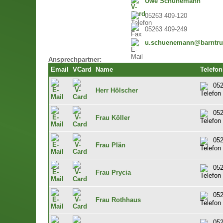
Uwe Schünemann
05263 409-120
05263 409-249
u.schuenemann@barntru
Ansprechpartner:
Email
VCard
Name
Telefon
052
Herr Hölscher
052
Frau Köller
052
Frau Plän
052
Frau Prycia
052
Frau Rothhaus
052