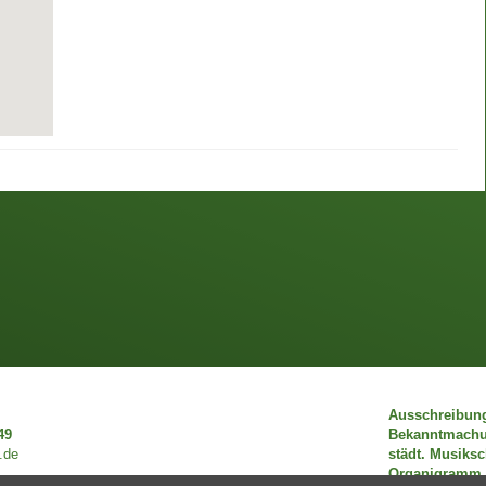
Ausschreibun
49
Bekanntmach
.de
städt. Musiks
Organigramm