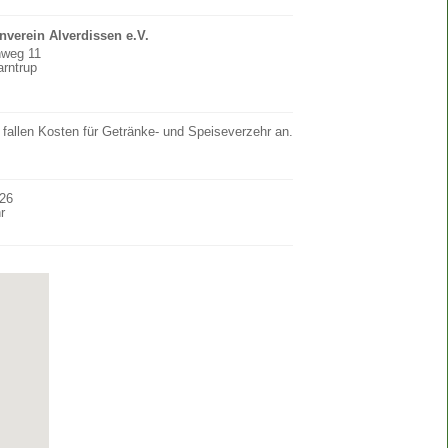
nverein Alverdissen e.V.
nweg 11
rntrup
 fallen Kosten für Getränke- und Speiseverzehr an.
026
r