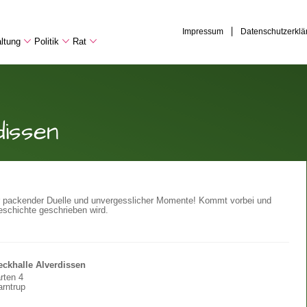
Impressum
Datenschutzerklä
ltung
Politik
Rat
dissen
ler packender Duelle und unvergesslicher Momente! Kommt vorbei und
Geschichte geschrieben wird.
ckhalle Alverdissen
rten 4
rntrup