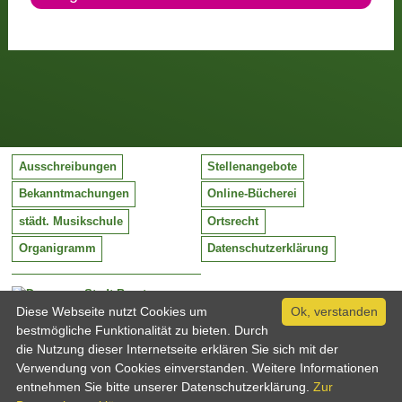
Ausschreibungen
Stellenangebote
Bekanntmachungen
Online-Bücherei
städt. Musikschule
Ortsrecht
Organigramm
Datenschutzerklärung
Stadt Barntrup
Mittelstraße 38
Diese Webseite nutzt Cookies um
Ok, verstanden
32683 Barntrup
bestmögliche Funktionalität zu bieten. Durch
Tel:
05263 / 409-0
die Nutzung dieser Internetseite erklären Sie sich mit der
Fax:
05263 / 409-249
Verwendung von Cookies einverstanden. Weitere Informationen
Email:
info@barntrup.de
entnehmen Sie bitte unserer Datenschutzerklärung.
Zur