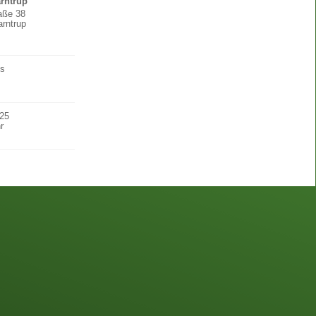
arntrup
raße 38
rntrup
os
025
r