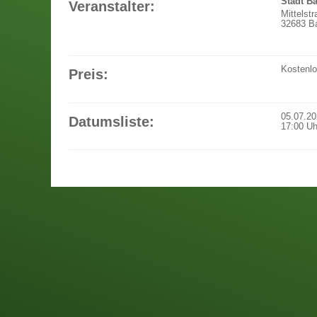
Stadt B
Veranstalter:
Mittelst
32683 Ba
Kostenl
Preis:
05.07.2
Datumsliste:
17:00
Uh