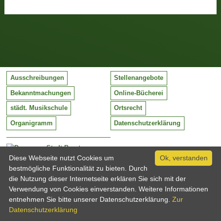
Ausschreibungen
Stellenangebote
Bekanntmachungen
Online-Bücherei
städt. Musikschule
Ortsrecht
Organigramm
Datenschutzerklärung
Stadt Barntrup
Mittelstraße 38
Diese Webseite nutzt Cookies um
Ok, verstanden
32683 Barntrup
bestmögliche Funktionalität zu bieten. Durch
Tel:
05263 / 409-0
die Nutzung dieser Internetseite erklären Sie sich mit der
Fax:
05263 / 409-249
Verwendung von Cookies einverstanden. Weitere Informationen
Email:
info@barntrup.de
entnehmen Sie bitte unserer Datenschutzerklärung.
Zur
Datenschutzerklärung