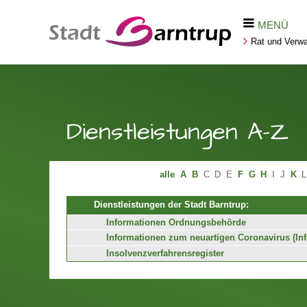
MENÜ
Rat und Verwa
Dienstleistungen A-Z
alle
A
B
C
D
E
F
G
H
I
J
K
L
Dienstleistungen der Stadt Barntrup:
Informationen Ordnungsbehörde
Informationen zum neuartigen Coronavirus (In
Insolvenzverfahrensregister