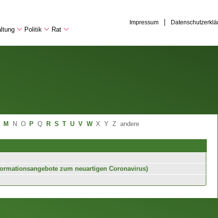
Impressum
Datenschutzerklä
ltung
Politik
Rat
M
N
O
P
Q
R
S
T
U
V
W
X
Y
Z
andere
formationsangebote zum neuartigen Coronavirus)