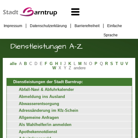
Impressum
Datenschutzerklärung
Barrierefreiheit
Einfache
Sprache
Dienstleistungen A-Z
alle
A
B
C
D
E
F
G
H
I
J
K
L
M
N
O
P
Q
R
S
T
U
V
W
X
Y
Z
andere
Dienstleistungen der Stadt Barntrup:
Abfall-Navi & Abfuhrkalender
Abmeldung ins Ausland
Abwasserentsorgung
Adressänderung im Kfz-Schein
Allgemeine Anfragen
Als Wahlhelfer/in anmelden
Apothekennotdienst