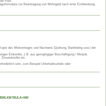
per Post.
tragsformulare zur Beantragung von Wohngeld nach einer Erstberatung.
 Kopie des Mietvertrages und Nachweis (Quittung, Bankbeleg usw.) der
igen Einkünfte, z.B. aus geringfügiger Beschäftigung / Minijob,
, Zinseinkünfte etc.
forderlich sein, zum Beispiel Unterhaltsurteile oder
/WGRBWLKM?BULA=NW