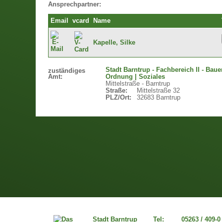
Ansprechpartner:
Email
vcard
Name
Kapelle, Silke
Stadt Barntrup - Fachbereich II - Baue
zuständiges
Amt:
Ordnung | Soziales
Mittelstraße - Barntrup
Straße:
Mittelstraße 32
PLZ/Ort:
32683 Barntrup
Stadt Barntrup
Tel:
05263 / 409-0