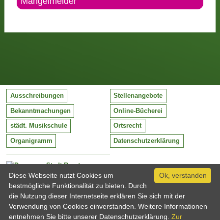
Mängelmelder
Ausschreibungen
Stellenangebote
Bekanntmachungen
Online-Bücherei
städt. Musikschule
Ortsrecht
Organigramm
Datenschutzerklärung
Stadt Barntrup
Mittelstraße 38
Diese Webseite nutzt Cookies um
Ok, verstanden
32683 Barntrup
bestmögliche Funktionalität zu bieten. Durch
Tel:
05263 / 409-0
die Nutzung dieser Internetseite erklären Sie sich mit der
Fax:
05263 / 409-249
Verwendung von Cookies einverstanden. Weitere Informationen
Email:
info@barntrup.de
entnehmen Sie bitte unserer Datenschutzerklärung.
Zur