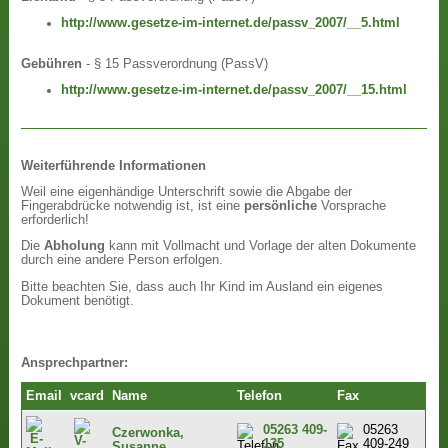
http://www.gesetze-im-internet.de/passv_2007/__5.html
Gebühren
- § 15 Passverordnung (PassV)
http://www.gesetze-im-internet.de/passv_2007/__15.html
Weiterführende Informationen
Weil eine eigenhändige Unterschrift sowie die Abgabe der
Fingerabdrücke notwendig ist, ist eine
persönliche
Vorsprache
erforderlich!
Die
Abholung
kann mit Vollmacht und Vorlage der alten Dokumente
durch eine andere Person erfolgen.
Bitte beachten Sie, dass auch Ihr Kind im Ausland ein eigenes
Dokument benötigt.
Ansprechpartner:
Email
vcard
Name
Telefon
Fax
05263 409-
05263
Czerwonka,
135
409-249
Susanne