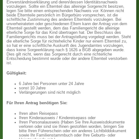
Einverständniserklärung und deren/dessen Identitätsnachweis
vorzulegen. Sollte ein Elternteil das alleinige Sorgerecht besitzen,
legen Sie bitte einen entsprechenden Nachweis vor. Können nicht
beide Elternteile persönlich im Bürgerbüro vorsprechen, ist die
schriftliche Zustimmung des anderen Elternteils vorzulegen. Bei
unverheirateten oder geschiedenen Eltern kann der Antrag von dem
Elternteil gestellt werden, dem das Familiengericht die alleinige
elterliche Sorge für das Kind übertragen hat. Der Beschluss des
Familiengerichts muss bei der Antragstellung vorgelegt werden. Steht
die elterliche Sorge für nichteheliche Kinder nur einem Elternteil zu,
so hat er eine schriftliche Auskunft des Jugendamtes vorzulegen,
dass keine Sorgeerklärung nach § 1626 a BGB abgegeben wurde.
Dies gilt nicht, wenn das Sorgerecht durch eine richterliche
Entscheidung bestimmt wurde oder der andere Elternteil verstorben
ist.
Gültigkeit:
6 Jahre bei Personen unter 24 Jahre
sonst 10 Jahre
Verlängerungen sind nicht möglich
Für Ihren Antrag benötigen Sie:
Ihren alten Reisepass
Ihren Kinderausweis / Kindereisepass oder
Ihren Personalausweis (Haben Sie Ihre Ausweisdokumente
verloren oder sind sie Ihnen gestohlen worden, bringen Sie
bitte Ihren Führerschein oder ein anderes Lichtbilddokument
sowie Ihr Familienstammbuch oder Ihre Geburts- oder