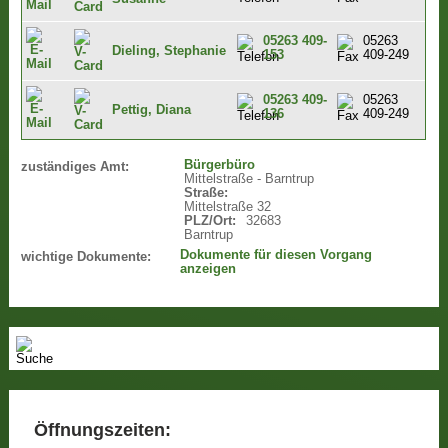
05263 409-
05263
Dieling, Stephanie
153
409-249
05263 409-
05263
Pettig, Diana
136
409-249
Bürgerbüro
zuständiges Amt:
Mittelstraße - Barntrup
Straße:
Mittelstraße 32
PLZ/Ort:
32683
Barntrup
Dokumente für diesen Vorgang
wichtige Dokumente:
anzeigen
Öffnungszeiten: