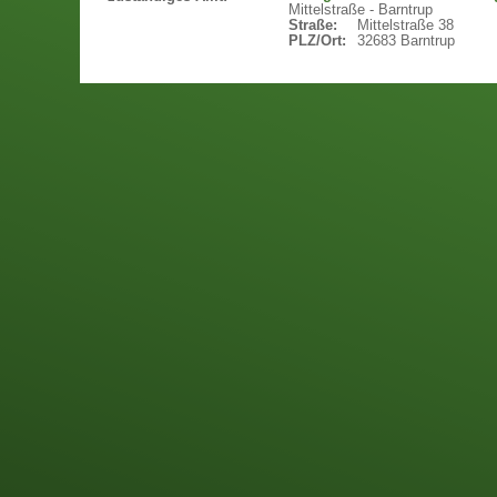
Mittelstraße - Barntrup
Straße:
Mittelstraße 38
PLZ/Ort:
32683 Barntrup