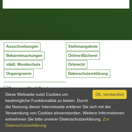
Ausschreibungen
Stellenangebote
Bekanntmachungen
Online-Bücherei
städt. Musikschule
Ortsrecht
Organigramm
Datenschutzerklärung
Stadt Barntrup
Mittelstraße 38
Diese Webseite nutzt Cookies um
Ok, verstanden
32683 Barntrup
bestmögliche Funktionalität zu bieten. Durch
Tel:
05263 / 409-0
die Nutzung dieser Internetseite erklären Sie sich mit der
Fax:
05263 / 409-249
Verwendung von Cookies einverstanden. Weitere Informationen
Email:
info@barntrup.de
entnehmen Sie bitte unserer Datenschutzerklärung.
Zur
Datenschutzerklärung