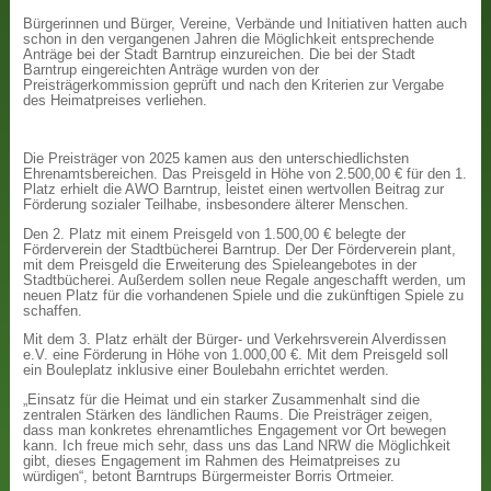
Bürgerinnen und Bürger, Vereine, Verbände und Initiativen hatten auch
schon in den vergangenen Jahren die Möglichkeit entsprechende
Anträge bei der Stadt Barntrup einzureichen. Die bei der Stadt
Barntrup eingereichten Anträge wurden von der
Preisträgerkommission geprüft und nach den Kriterien zur Vergabe
des Heimatpreises verliehen.
Die Preisträger von 2025 kamen aus den unterschiedlichsten
Ehrenamtsbereichen. Das Preisgeld in Höhe von 2.500,00 € für den 1.
Platz erhielt die AWO Barntrup, leistet einen wertvollen Beitrag zur
Förderung sozialer Teilhabe, insbesondere älterer Menschen.
Den 2. Platz mit einem Preisgeld von 1.500,00 € belegte der
Förderverein der Stadtbücherei Barntrup. Der Der Förderverein plant,
mit dem Preisgeld die Erweiterung des Spieleangebotes in der
Stadtbücherei. Außerdem sollen neue Regale angeschafft werden, um
neuen Platz für die vorhandenen Spiele und die zukünftigen Spiele zu
schaffen.
Mit dem 3. Platz erhält der Bürger- und Verkehrsverein Alverdissen
e.V. eine Förderung in Höhe von 1.000,00 €. Mit dem Preisgeld soll
ein Bouleplatz inklusive einer Boulebahn errichtet werden.
„Einsatz für die Heimat und ein starker Zusammenhalt sind die
zentralen Stärken des ländlichen Raums. Die Preisträger zeigen,
dass man konkretes ehrenamtliches Engagement vor Ort bewegen
kann. Ich freue mich sehr, dass uns das Land NRW die Möglichkeit
gibt, dieses Engagement im Rahmen des Heimatpreises zu
würdigen“, betont Barntrups Bürgermeister Borris Ortmeier.