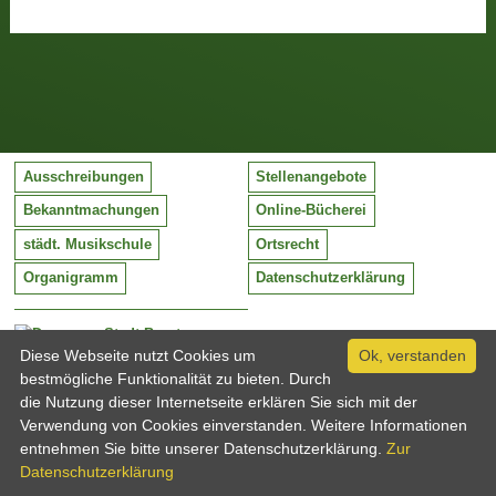
Ausschreibungen
Stellenangebote
Bekanntmachungen
Online-Bücherei
städt. Musikschule
Ortsrecht
Organigramm
Datenschutzerklärung
Stadt Barntrup
Mittelstraße 38
Diese Webseite nutzt Cookies um
Ok, verstanden
32683 Barntrup
bestmögliche Funktionalität zu bieten. Durch
Tel:
05263 / 409-0
die Nutzung dieser Internetseite erklären Sie sich mit der
Fax:
05263 / 409-249
Verwendung von Cookies einverstanden. Weitere Informationen
Email:
info@barntrup.de
entnehmen Sie bitte unserer Datenschutzerklärung.
Zur
Datenschutzerklärung