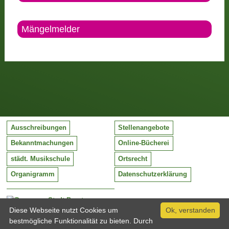
Mängelmelder
Ausschreibungen
Stellenangebote
Bekanntmachungen
Online-Bücherei
städt. Musikschule
Ortsrecht
Organigramm
Datenschutzerklärung
Stadt Barntrup
Mittelstraße 38
Diese Webseite nutzt Cookies um
Ok, verstanden
32683 Barntrup
bestmögliche Funktionalität zu bieten. Durch
Tel:
05263 / 409-0