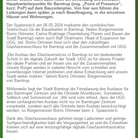
Hauptverteilerpunkts für Barntrup (sog. „Point of Presence“;
kurz: PoP) auf dem Bauzeitenplan. Von hier aus führen die
Leitungen dann später, je nach Beauftragung, in die einzelnen
Häuser und Wohnungen.
Der Spatenstich am 06.05.2024 markierte den symbolischen
Startschuss für die Bauarbeiten in Barntrup. Neben Bürgermeister
Borris Ortmeier, Carina Brakhage (Teamleitung Planen und Bauen der
Stadt Barntrup) nahm auch Ralf Stratmann, Head of Expansion bei
UGG, teil. Borris Ortmeier freut sich über den zukünftigen
Glasfaseranschluss für Barntrup und die Zusammenarbeit mit UGG:
„Der Ausbau des Glasfasernetzes in Barntrup ist ein bedeutender
Schritt in die digitale Zukunft der Stadt. UGG ist für dieses Projekt
der ideale Partner und wir freuen uns auf die Zusammenarbeit.
Unsere Bürger werden in vielerlei Hinsicht vom schnellen und
zuverlässigen Internet profitieren und diese Entwicklung wird unsere
Stadt weiter stärken.“ betont Borris Ortmeier, Bürgermeister
von Barntrup.
Mittlerweile liegt der Stadt Barntrup die Feinplanung des Ausbaus für
das Barntruper Zentrum und die Ortsteile Alverdissen, Sonneborn,
Selbeck und Sommersell vor. „Wir sind sehr erfreut, dass die UGG
einen umfangreichen Ausbau nicht nur im Barntruper Zentrum
vorantreibt, sondern auch alle Ortsteile beim Ausbau berücksichtigt
werden, so Bürgermeister Borris Ortmeier beim 1. Spatenstich.
Dank des Glasfaserausbaus gehören lange Ladezeiten und geringe
Surfgeschwindigkeiten bald der Vergangenheit an und die Einwohner
können sich auf eine leistungsfähige digitale Glasfaserinfrastruktur
freuen.