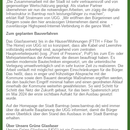
„Die Zusammenarbeit mit der Stadt ist sehr vertrauensvoll und von
gegenseitiger Wertschätzung geprägt. Als starker Partner
übernehmen wir nun die notwendigen Arbeiten, um zügig die digitale
Infrastruktur in Barntrup noch leistungsfähiger zu machen“,
erklärt Ralf Stratmann von UGG. „Wir eröffnen den Bürgerinnen und
Bürgern sowie den hier ansässigen Unternehmen damit eine
zuverlässige Highspeed-Internet-Verbindung in die ganze Welt.”
Zum geplanten Bauverfahren
Das Glasfasernetz bis in die Häuser/Wohnungen (FTTH = Fiber To
The Home) von UGG ist so konzipiert, dass alle Kabel und Leerrohre
vollständig erdverlegt sind, ausgehend vom zentralen
Hauptverteilerpunkt (sog. „Point of Presence“, PoP) bis zum Ein- oder
Mehrparteienhaus der Anwohner, die diesen beauftragt haben. Es
werden modernste Bautechniken eingesetzt, um die unterirdische
Verlegung umweltverträglich und in sehr kurzer Zeit zu realisieren. Die
Arbeit verläuft mit möglichst geringen Einschränkungen für die Bürger.
Das heißt, dass in enger und frühzeitiger Absprache mit der
Kommune sowie dem Bauamt derartige Maßnahmen ergriffen werden,
die den baulichen Eingriff minimal halten und einen geordneten Ablauf
innerhalb der Kommune weiterhin gewährleisten. So wird Schritt für
Schritt das Netz der Zukunft gebaut, für das beim Spatenstich jetzt
im Mai 2024 der erste sichtbare Auftakt für den Ausbau gesetzt
wurde.
Auf der Homepage der Stadt Barntrup (www.barntrup.de) wird immer
über die aktuelle Bauplanung der UGG informiert, damit die Bürger
einen Überblick über den Stand des Ausbaus in der Stadt Barntrup
erhalten.
Über Unsere Grüne Glasfaser
Unsere Grüne Glasfaser (UGG) ist ein Gemeinschaftsunternehmen