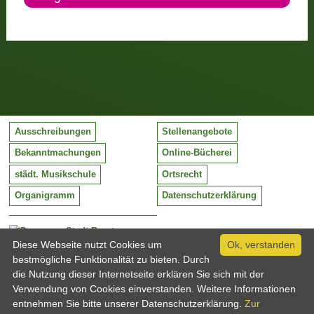
Ausschreibungen
Stellenangebote
Bekanntmachungen
Online-Bücherei
städt. Musikschule
Ortsrecht
Organigramm
Datenschutzerklärung
Stadt Barntrup
Mittelstraße 38
Diese Webseite nutzt Cookies um
Ok, verstanden
32683 Barntrup
bestmögliche Funktionalität zu bieten. Durch
Tel:
05263 / 409-0
die Nutzung dieser Internetseite erklären Sie sich mit der
Fax:
05263 / 409-249
Verwendung von Cookies einverstanden. Weitere Informationen
Email:
info@barntrup.de
entnehmen Sie bitte unserer Datenschutzerklärung.
Zur